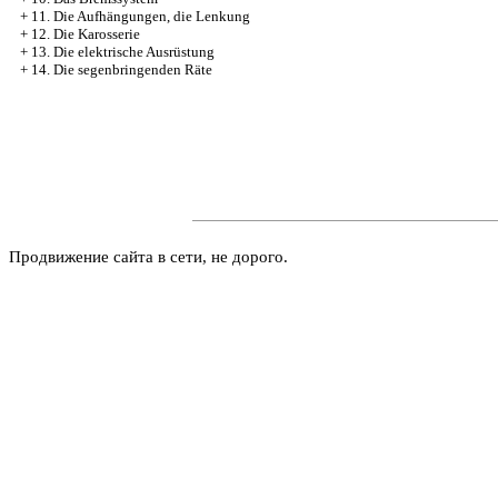
+
11. Die Aufhängungen, die Lenkung
+
12. Die Karosserie
+
13. Die elektrische Ausrüstung
+
14. Die segenbringenden Räte
Продвижение сайта в сети, не дорого.