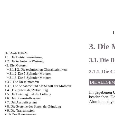
3. Die
Der Audi 100/A6
+
1. Die Betriebsanweisung
3.1. Die 
+
2. Die technische Wartung
-
3. Die Motoren
+
3.1.1.2. Die technischen Charakteristiken
3.1.1. Die 
+
3.1.2. Die 5-Zylinder-Motoren
+
3.1.3. Die 6-Zylinder-Motoren
+
3.2. Die Dieselmotoren
DIE ALLGE
+
3.3. Die Abnahme und das Schott der Motoren
+
4. Das System der Abkühlung
Im gegebenen U
+
5. Die Heizung und die Lüftung
beschrieben. De
+
6. Das Brennstoffsystem
Aluminiumlegie
+
7. Das Auspuffsystem
+
8. Die Systeme des Starts, der Zündung
+
9. Die Transmission
+
10. Das Bremssystem