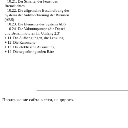
10.21. Der Schalter der Feuer des
Bremslichtes
10.22. Die allgemeine Beschreibung des
Systems der Antiblockierung der Bremsen
(ABS)
10.23. Die Elemente des Systems ABS
10.24. Die Vakuumpumpe (die Diesel-
und Benzinmotoren im Umfang 2,3)
+
11. Die Aufhängungen, die Lenkung
+
12. Die Karosserie
+
13. Die elektrische Ausrüstung
+
14. Die segenbringenden Räte
Продвижение сайта в сети, не дорого.