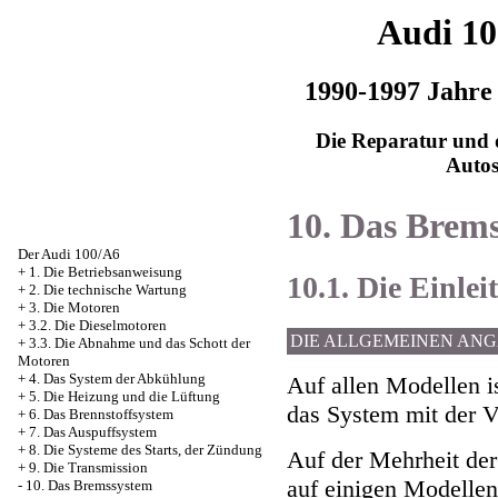
Audi 1
1990-1997 Jahre
Die Reparatur und d
Auto
10. Das Brem
Der Audi 100/A6
+
1. Die Betriebsanweisung
10.1. Die Einlei
+
2. Die technische Wartung
+
3. Die Motoren
+
3.2. Die Dieselmotoren
DIE ALLGEMEINEN AN
+
3.3. Die Abnahme und das Schott der
Motoren
+
4. Das System der Abkühlung
Auf allen Modellen i
+
5. Die Heizung und die Lüftung
das System mit der 
+
6. Das Brennstoffsystem
+
7. Das Auspuffsystem
+
8. Die Systeme des Starts, der Zündung
Auf der Mehrheit der
+
9. Die Transmission
auf einigen Modelle
-
10. Das Bremssystem