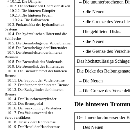
+
10.1.2. Die Dämpfer
– Die ununterbrochenen Di
-
10.2. Die technischen Charakteristiken
10.2.2. Die hinteren Dämpfer
• die Neuen
10.2.3. Die hinteren Federn
+
10.2.4. Die Halbachsen
• die Grenze des Verschle
10.3. Prokatschka des hydraulischen
Systems
– Die gelüfteten Disks:
10.4. Die hydraulischen Hörer und die
Schläuche
• die Neuen
10.5. Die Bremsbeläge der Vorderbremsen
10.6. Die Bremsbeläge der Hinterräder
• die Grenze des Verschle
10.7. Der Bremsleisten der hinteren
Bremsen
Das höchstzulässige Schlage
10.8. Die Bremsdisk des Vorderrads
10.9. Die Bremsdisk des Hinterrades
Die Dicke des Reibungsmater
10.10. Die Bremstrommel der hinteren
Bremse
10.11. Der Support der Vorderbremse
– Die Neuen
10.12. Der Support der hinteren Bremse
10.13. Der Radzylinder der hinteren
– Die Grenze des Verschlei
Bremse
10.14. Der Hauptbremszylinder
Die hinteren Trom
10.15. Das Bremspedal
10.16. Der waakuumnyj Verstärker
10.17. Das Vakuumventil des
Der Innendurchmesser der 
Servoverstärkers
10.18. Trossik der Handbremse
10.19. Der Hebel der Handbremse
– Des Neuen