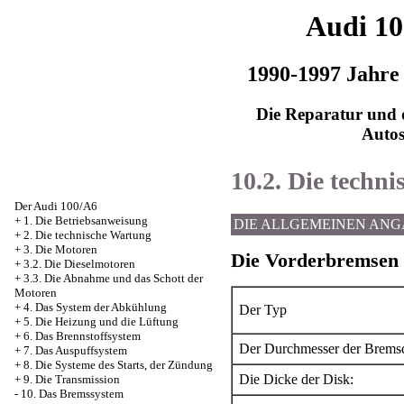
Audi 1
1990-1997 Jahre
Die Reparatur und d
Auto
10.2. Die techn
Der Audi 100/A6
+
1. Die Betriebsanweisung
DIE ALLGEMEINEN AN
+
2. Die technische Wartung
+
3. Die Motoren
Die Vorderbremsen
+
3.2. Die Dieselmotoren
+
3.3. Die Abnahme und das Schott der
Motoren
+
4. Das System der Abkühlung
Der Typ
+
5. Die Heizung und die Lüftung
+
6. Das Brennstoffsystem
Der Durchmesser der Brems
+
7. Das Auspuffsystem
+
8. Die Systeme des Starts, der Zündung
Die Dicke der Disk:
+
9. Die Transmission
-
10. Das Bremssystem