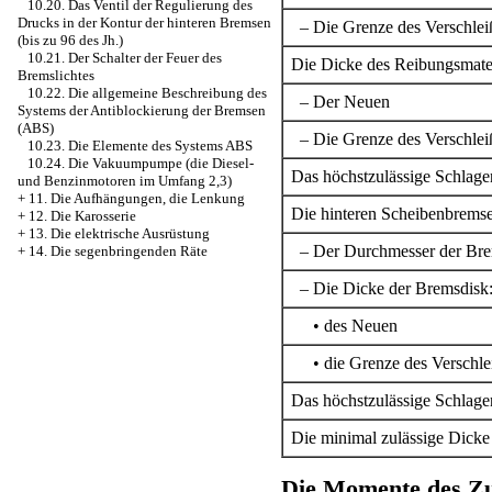
10.20. Das Ventil der Regulierung des
Drucks in der Kontur der hinteren Bremsen
– Die Grenze des Verschlei
(bis zu 96 des Jh.)
10.21. Der Schalter der Feuer des
Die Dicke des Reibungsmater
Bremslichtes
10.22. Die allgemeine Beschreibung des
– Der Neuen
Systems der Antiblockierung der Bremsen
(ABS)
– Die Grenze des Verschlei
10.23. Die Elemente des Systems ABS
10.24. Die Vakuumpumpe (die Diesel-
Das höchstzulässige Schlag
und Benzinmotoren im Umfang 2,3)
+
11. Die Aufhängungen, die Lenkung
Die hinteren Scheibenbrems
+
12. Die Karosserie
+
13. Die elektrische Ausrüstung
– Der Durchmesser der Bre
+
14. Die segenbringenden Räte
– Die Dicke der Bremsdisk
• des Neuen
• die Grenze des Verschle
Das höchstzulässige Schlage
Die minimal zulässige Dicke
Die Momente des Zu