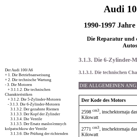
Audi 1
1990-1997 Jahre
Die Reparatur und d
Auto
3.1.3. Die 6-Zylinder-
Der Audi 100/A6
3.1.3.1. Die technischen Cha
+
1. Die Betriebsanweisung
+
2. Die technische Wartung
-
3. Die Motoren
DIE ALLGEMEINEN AN
+
3.1.1.2. Die technischen
Charakteristiken
+
3.1.2. Die 5-Zylinder-Motoren
Der Kode des Motors
-
3.1.3. Die 6-Zylinder-Motoren
3.1.3.2. Der gezahnte Riemen
cm3
2598
, inschektornaja d
3.1.3.3. Der Kopf der Zylinder
Kilowatt
3.1.3.4. Die Ventile
3.1.3.5. Der Ersatz maslos'emnych
cm3
2771
, inschektornaja d
kolpatschkow der Ventile
3.1.3.6. Die Prüfung der richtenden
Kilowatt