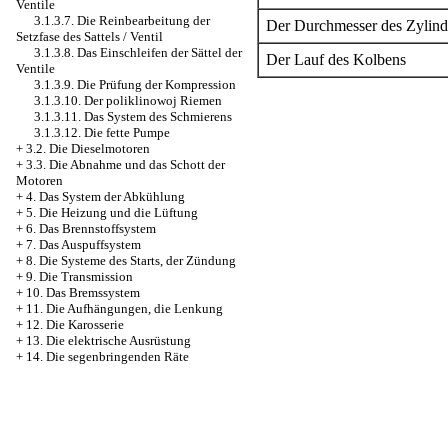
Ventile
3.1.3.7. Die Reinbearbeitung der
Der Durchmesser des Zylind
Setzfase des Sattels / Ventil
3.1.3.8. Das Einschleifen der Sättel der
Der Lauf des Kolbens
Ventile
3.1.3.9. Die Prüfung der Kompression
3.1.3.10. Der poliklinowoj Riemen
3.1.3.11. Das System des Schmierens
3.1.3.12. Die fette Pumpe
+
3.2. Die Dieselmotoren
+
3.3. Die Abnahme und das Schott der
Motoren
+
4. Das System der Abkühlung
+
5. Die Heizung und die Lüftung
+
6. Das Brennstoffsystem
+
7. Das Auspuffsystem
+
8. Die Systeme des Starts, der Zündung
+
9. Die Transmission
+
10. Das Bremssystem
+
11. Die Aufhängungen, die Lenkung
+
12. Die Karosserie
+
13. Die elektrische Ausrüstung
+
14. Die segenbringenden Räte