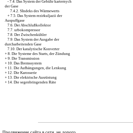
-
7.4. Das System der Gebühr karternych
der Gase
7.4.2. SIndeks des Wärmewerts
+
7.5. Das System rezirkuljazii der
Auspuffgase
7.6. Der Abschlußkollektor
7.7. urbokompressor
7.8. Der Zwischenkühler
7.9. Das System der Ausgabe der
durcharbeitenden Gase
7.10. Der katalytische Konverter
+
8. Die Systeme des Starts, der Zündung
+
9. Die Transmission
+
10. Das Bremssystem
+
11. Die Aufhängungen, die Lenkung
+
12. Die Karosserie
+
13. Die elektrische Ausrüstung
+
14. Die segenbringenden Räte
Продвижение сайта в сети, не дорого.