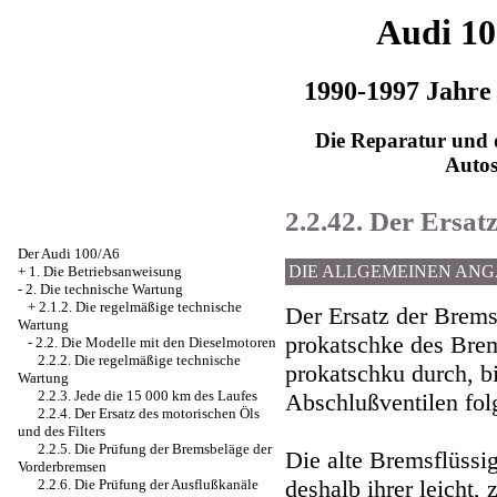
Audi 1
1990-1997 Jahre
Die Reparatur und d
Auto
2.2.42. Der Ersat
Der Audi 100/A6
DIE ALLGEMEINEN AN
+
1. Die Betriebsanweisung
-
2. Die technische Wartung
+
2.1.2. Die regelmäßige technische
Der Ersatz der Bremsf
Wartung
prokatschke des Brem
-
2.2. Die Modelle mit den Dieselmotoren
2.2.2. Die regelmäßige technische
prokatschku durch, b
Wartung
2.2.3. Jede die 15 000 km des Laufes
Abschlußventilen fol
2.2.4. Der Ersatz des motorischen Öls
und des Filters
2.2.5. Die Prüfung der Bremsbeläge der
Die alte Bremsflüssig
Vorderbremsen
deshalb ihrer leicht, 
2.2.6. Die Prüfung der Ausflußkanäle