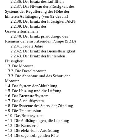
2.2.36. Der Ersatz des Luftfilters
2.2.37. Das Niveau der Flüssigkeit des
Systems der Regulierung der Höhe der
hinteren Aufhängung (von 92 des Jh.)
2.2.38. Der Ersatz der Flüssigkeit AKPP
2.2.39. Der Ersatz des
Gasverteilerriemens
2.2.40. Der Ersatz priwodnogo des
Riemens der einspritzenden Pumpe (5 ZD)
2.2.41. Jede 2 Jahre
2.2.42. Der Ersatz der Bremsflüssigkeit
2.2.43. Der Ersatz der kühlenden
Flüssigkeit
+
3. Die Motoren
+
3.2. Die Dieselmotoren
+
3.3. Die Abnahme und das Schott der
Motoren
+
4. Das System der Abkühlung
+
5. Die Heizung und die Lüftung
+
6. Das Brennstoffsystem
+
7. Das Auspuffsystem
+
8. Die Systeme des Starts, der Zündung
+
9. Die Transmission
+
10. Das Bremssystem
+
11. Die Aufhängungen, die Lenkung
+
12. Die Karosserie
+
13. Die elektrische Ausrüstung
+
14. Die segenbringenden Räte