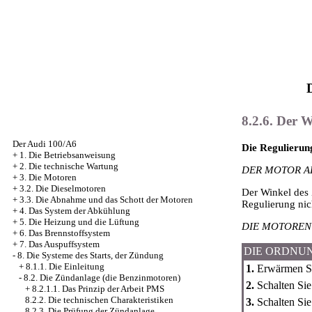
8.2.6. Der
Der Audi 100/A6
Die Regulierun
+
1. Die Betriebsanweisung
+
2. Die technische Wartung
DER MOTOR A
+
3. Die Motoren
+
3.2. Die Dieselmotoren
Der Winkel des 
+
3.3. Die Abnahme und das Schott der Motoren
Regulierung nic
+
4. Das System der Abkühlung
+
5. Die Heizung und die Lüftung
DIE MOTOREN 
+
6. Das Brennstoffsystem
+
7. Das Auspuffsystem
DIE ORDNU
-
8. Die Systeme des Starts, der Zündung
+
8.1.1. Die Einleitung
1.
Erwärmen Si
-
8.2. Die Zündanlage (die Benzinmotoren)
2.
Schalten Sie
+
8.2.1.1. Das Prinzip der Arbeit PMS
8.2.2. Die technischen Charakteristiken
3.
Schalten Sie
8.2.3. Die Prüfung der Zündanlage