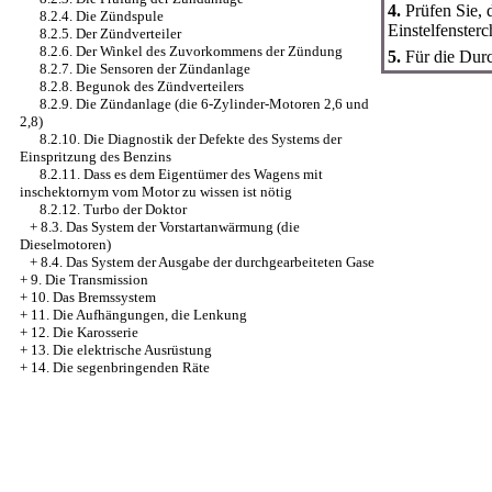
4.
Prüfen Sie, 
8.2.4. Die Zündspule
Einstelfenster
8.2.5. Der Zündverteiler
8.2.6. Der Winkel des Zuvorkommens der Zündung
5.
Für die Durc
8.2.7. Die Sensoren der Zündanlage
8.2.8. Begunok des Zündverteilers
8.2.9. Die Zündanlage (die 6-Zylinder-Motoren 2,6 und
2,8)
8.2.10. Die Diagnostik der Defekte des Systems der
Einspritzung des Benzins
8.2.11. Dass es dem Eigentümer des Wagens mit
inschektornym vom Motor zu wissen ist nötig
8.2.12. Turbo der Doktor
+
8.3. Das System der Vorstartanwärmung (die
Dieselmotoren)
+
8.4. Das System der Ausgabe der durchgearbeiteten Gase
+
9. Die Transmission
+
10. Das Bremssystem
+
11. Die Aufhängungen, die Lenkung
+
12. Die Karosserie
+
13. Die elektrische Ausrüstung
+
14. Die segenbringenden Räte