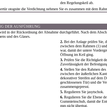
den Regelungskeil ab.
tertür otognite die Verdichtung nehmen Sie es zusammen mit dem Rah
NG DER AUSFÜHRUNG
ird in der Rückordnung der Abnahme durchgeführt. Nach dem Abschlus
ens und des Glases.
2.
Bei der Anlage prüfen Sie, d
zwischen dem Rahmen (1) und d
war, damit der untere Vorderg
Öffnung im Keil ging.
3.
Prüfen Sie die Richtigkeit d
Zuverlässigkeit der Befestigun
4.
Stellen Sie den Rahmen des 
zwischen der äußerlichen Kante
dekorativer Streifen auf dem D
geschlossenen Tür) und die Ve
zusammengepresst.
5.
Regulieren Sie jasytschok.
6.
Regulieren Sie die Ebene d
Gummieinschub, damit die Ent
mm nicht übertrat.