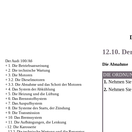
12.10. De
Der Audi 100/A6
Die Abnahme
+
1. Die Betriebsanweisung
+
2. Die technische Wartung
DIE ORDNU
+
3. Die Motoren
+
3.2. Die Dieselmotoren
1.
Nehmen Sie d
+
3.3. Die Abnahme und das Schott der Motoren
2.
Nehmen Sie d
+
4. Das System der Abkühlung
+
5. Die Heizung und die Lüftung
+
6. Das Brennstoffsystem
+
7. Das Auspuffsystem
+
8. Die Systeme des Starts, der Zündung
+
9. Die Transmission
+
10. Das Bremssystem
+
11. Die Aufhängungen, die Lenkung
-
12. Die Karosserie
12.2. Die technische Wartung und die Reparatur