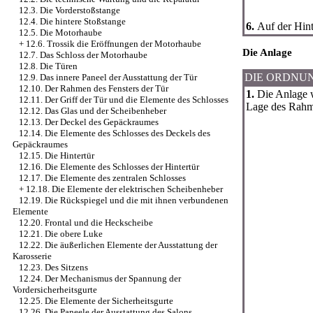
12.3. Die Vorderstoßstange
12.4. Die hintere Stoßstange
6.
Auf der Hin
12.5. Die Motorhaube
+
12.6. Trossik die Eröffnungen der Motorhaube
Die Anlage
12.7. Das Schloss der Motorhaube
12.8. Die Türen
DIE ORDNU
12.9. Das innere Paneel der Ausstattung der Tür
12.10. Der Rahmen des Fensters der Tür
1.
Die Anlage w
12.11. Der Griff der Tür und die Elemente des Schlosses
Lage des Rahm
12.12. Das Glas und der Scheibenheber
12.13. Der Deckel des Gepäckraumes
12.14. Die Elemente des Schlosses des Deckels des
Gepäckraumes
12.15. Die Hintertür
12.16. Die Elemente des Schlosses der Hintertür
12.17. Die Elemente des zentralen Schlosses
+
12.18. Die Elemente der elektrischen Scheibenheber
12.19. Die Rückspiegel und die mit ihnen verbundenen
Elemente
12.20. Frontal und die Heckscheibe
12.21. Die obere Luke
12.22. Die äußerlichen Elemente der Ausstattung der
Karosserie
12.23. Des Sitzens
12.24. Der Mechanismus der Spannung der
Vordersicherheitsgurte
12.25. Die Elemente der Sicherheitsgurte
12.26. Die Paneele der Ausstattung des Salons