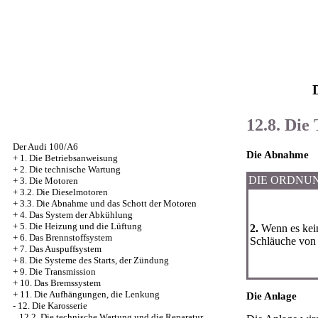
12.8. Die
Der Audi 100/A6
Die Abnahme
+
1. Die Betriebsanweisung
+
2. Die technische Wartung
DIE ORDNU
+
3. Die Motoren
+
3.2. Die Dieselmotoren
+
3.3. Die Abnahme und das Schott der Motoren
+
4. Das System der Abkühlung
+
5. Die Heizung und die Lüftung
2.
Wenn es kein
+
6. Das Brennstoffsystem
Schläuche von 
+
7. Das Auspuffsystem
+
8. Die Systeme des Starts, der Zündung
+
9. Die Transmission
+
10. Das Bremssystem
+
11. Die Aufhängungen, die Lenkung
Die Anlage
-
12. Die Karosserie
12.2. Die technische Wartung und die Reparatur