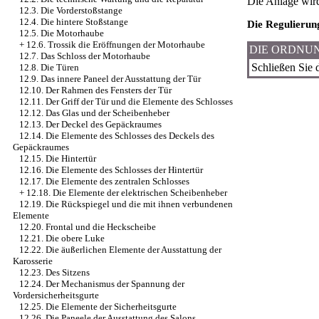
Die Anlage wir
12.3. Die Vorderstoßstange
12.4. Die hintere Stoßstange
Die Regulierun
12.5. Die Motorhaube
+
12.6. Trossik die Eröffnungen der Motorhaube
DIE ORDNU
12.7. Das Schloss der Motorhaube
Schließen Sie 
12.8. Die Türen
12.9. Das innere Paneel der Ausstattung der Tür
12.10. Der Rahmen des Fensters der Tür
12.11. Der Griff der Tür und die Elemente des Schlosses
12.12. Das Glas und der Scheibenheber
12.13. Der Deckel des Gepäckraumes
12.14. Die Elemente des Schlosses des Deckels des
Gepäckraumes
12.15. Die Hintertür
12.16. Die Elemente des Schlosses der Hintertür
12.17. Die Elemente des zentralen Schlosses
+
12.18. Die Elemente der elektrischen Scheibenheber
12.19. Die Rückspiegel und die mit ihnen verbundenen
Elemente
12.20. Frontal und die Heckscheibe
12.21. Die obere Luke
12.22. Die äußerlichen Elemente der Ausstattung der
Karosserie
12.23. Des Sitzens
12.24. Der Mechanismus der Spannung der
Vordersicherheitsgurte
12.25. Die Elemente der Sicherheitsgurte
12.26. Die Paneele der Ausstattung des Salons