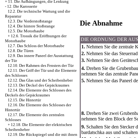
+
11. Die Aufhängungen, die Lenkung
-
12. Die Karosserie
12.2. Die technische Wartung und die
Reparatur
12.3. Die Vorderstoßstange
Die Abnahme
12.4. Die hintere Stoßstange
12.5. Die Motorhaube
+
12.6. Trossik die Eröffnungen der
DIE ORDNUNG DER AU
Motorhaube
12.7. Das Schloss der Motorhaube
1.
Nehmen Sie die zentrale K
12.8. Die Türen
2.
Nehmen Sie das Steuerrad
12.9. Das innere Paneel der Ausstattung
3.
Nehmen Sie den Geräteschi
der Tür
12.10. Der Rahmen des Fensters der Tür
4.
Drehen Sie die Grubenbaus
12.11. Der Griff der Tür und die Elemente
nehmen Sie das zentrale Pane
des Schlosses
5.
Nehmen Sie das Paneel der
12.12. Das Glas und der Scheibenheber
12.13. Der Deckel des Gepäckraumes
12.14. Die Elemente des Schlosses des
Deckels des Gepäckraumes
12.15. Die Hintertür
12.16. Die Elemente des Schlosses der
Hintertür
8.
Drehen Sie zwei Grubenba
12.17. Die Elemente des zentralen
nehmen Sie den Block der Sc
Schlosses
+
12.18. Die Elemente der elektrischen
9.
Schalten Sie den Stecker 
Scheibenheber
bardatschka aus und schalten
12.19. Die Rückspiegel und die mit ihnen