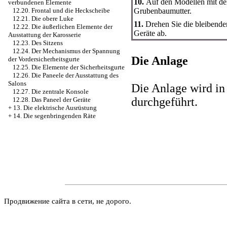
10.
Auf den Modellen mit dem
verbundenen Elemente
Grubenbaumutter.
12.20. Frontal und die Heckscheibe
12.21. Die obere Luke
11.
Drehen Sie die bleibend
12.22. Die äußerlichen Elemente der
Geräte ab.
Ausstattung der Karosserie
12.23. Des Sitzens
12.24. Der Mechanismus der Spannung
Die Anlage
der Vordersicherheitsgurte
12.25. Die Elemente der Sicherheitsgurte
12.26. Die Paneele der Ausstattung des
Salons
Die Anlage wird i
12.27. Die zentrale Konsole
durchgeführt.
12.28. Das Paneel der Geräte
+
13. Die elektrische Ausrüstung
+
14. Die segenbringenden Räte
Продвижение сайта в сети, не дорого.