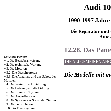
Audi 1
1990-1997 Jahre
Die Reparatur und d
Auto
12.28. Das Pane
Der Audi 100/A6
+
1. Die Betriebsanweisung
DIE ALLGEMEINEN AN
+
2. Die technische Wartung
+
3. Die Motoren
+
3.2. Die Dieselmotoren
Die Modelle mit m
+
3.3. Die Abnahme und das Schott der
Motoren
+
4. Das System der Abkühlung
+
5. Die Heizung und die Lüftung
+
6. Das Brennstoffsystem
+
7. Das Auspuffsystem
+
8. Die Systeme des Starts, der Zündung
+
9. Die Transmission
+
10. Das Bremssystem