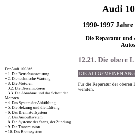
Audi 1
1990-1997 Jahre
Die Reparatur und d
Auto
12.21. Die obere 
Der Audi 100/A6
DIE ALLGEMEINEN AN
+
1. Die Betriebsanweisung
+
2. Die technische Wartung
+
3. Die Motoren
Für die Reparatur der oberen 
+
3.2. Die Dieselmotoren
wenden.
+
3.3. Die Abnahme und das Schott der
Motoren
+
4. Das System der Abkühlung
+
5. Die Heizung und die Lüftung
+
6. Das Brennstoffsystem
+
7. Das Auspuffsystem
+
8. Die Systeme des Starts, der Zündung
+
9. Die Transmission
+
10. Das Bremssystem