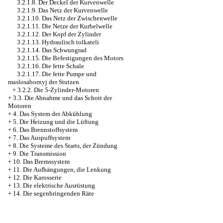
3.2.1.8. Der Deckel der Kurvenwelle
3.2.1.9. Das Netz der Kurvenwelle
3.2.1.10. Das Netz der Zwischenwelle
3.2.1.11. Die Netze der Kurbelwelle
3.2.1.12. Der Kopf der Zylinder
3.2.1.13. Hydraulisch tolkateli
3.2.1.14. Das Schwungrad
3.2.1.15. Die Befestigungen des Motors
3.2.1.16. Die fette Schale
3.2.1.17. Die fette Pumpe und
maslosabornyj der Stutzen
+
3.2.2. Die 5-Zylinder-Motoren
+
3.3. Die Abnahme und das Schott der
Motoren
+
4. Das System der Abkühlung
+
5. Die Heizung und die Lüftung
+
6. Das Brennstoffsystem
+
7. Das Auspuffsystem
+
8. Die Systeme des Starts, der Zündung
+
9. Die Transmission
+
10. Das Bremssystem
+
11. Die Aufhängungen, die Lenkung
+
12. Die Karosserie
+
13. Die elektrische Ausrüstung
+
14. Die segenbringenden Räte