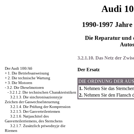
Audi 1
1990-1997 Jahre
Die Reparatur und d
Auto
3.2.1.10. Das Netz der Zwis
Der Audi 100/A6
Der Ersatz
+
1. Die Betriebsanweisung
+
2. Die technische Wartung
DIE ORDNUNG DER AU
+
3. Die Motoren
-
3.2. Die Dieselmotoren
1.
Nehmen Sie das Sternchen
-
3.2.1.2. Die technischen Charakteristiken
2.
Nehmen Sie den Flansch de
3.2.1.3. Die sinchronisazionnyje
Zeichen der Gaswechselsteuerung
3.2.1.4. Die Prüfung der Kompression
3.2.1.5. Der Gasverteilerriemen
3.2.1.6. Natjaschitel des
Gasverteilerriemens, des Sternchens
3.2.1.7. Zusätzlich priwodnyje die
Riemen