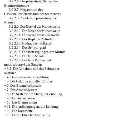
3.2.2.6. Der priwodnoj Riemen der
Brennstoffpumpe
3.2.2.7. Natjaschitel des
Gasverteilerriemens und des Sternchens
3.2.2.8. Zusätzlich priwodnoj der
Riemen
3.2.2.9. Der Deckel der Kurvenwelle
3.2.2.10. Die Netze der Kurvenwelle
3.2.2.11. Die Netze der Kurbelwelle
3.2.2.12. Der Kopf der Zylinder
3.2.2.13. Hydraulisch tolkateli
3.2.2.14. Das Schwungrad
3.2.2.15. Die Befestigungen des Motors
3.2.2.16. Die fette Schale
3.2.2.17. Die fette Pumpe und
maslosabornyj der Stutzen
+
3.3. Die Abnahme und das Schott der
Motoren
+
4. Das System der Abkühlung
+
5. Die Heizung und die Lüftung
+
6. Das Brennstoffsystem
+
7. Das Auspuffsystem
+
8. Die Systeme des Starts, der Zündung
+
9. Die Transmission
+
10. Das Bremssystem
+
11. Die Aufhängungen, die Lenkung
+
12. Die Karosserie
+
13. Die elektrische Ausrüstung