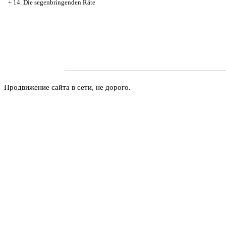
+
14. Die segenbringenden Räte
Продвижение сайта в сети, не дорого.