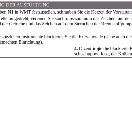
NG DER AUSFÜHRUNG
n N1 in WMT festzustellen, schrauben Sie die Kerzen der Vorstarta
lle umgedreht, vereinen Sie sinchronisazionnuju das Zeichen, auf 
 der Getriebe und das Zeichen auf dem Sternchen der Brennstoffpum
 speziellen Instrumente blockieren Sie die Kurvenwelle (siehe auch di
gemachten Einrichtung).
4.
Otzentrirujte die blockierte
schtschupow. Jetzt, der Kolbe