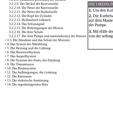
3.2.2.9. Der Deckel der Kurvenwelle
DIE ORDNU
3.2.2.10. Die Netze der Kurvenwelle
1.
Um den Kolbe
3.2.2.11. Die Netze der Kurbelwelle
2.
Die Kurbelwe
3.2.2.12. Der Kopf der Zylinder
3.2.2.13. Hydraulisch tolkateli
auf dem Mantel
3.2.2.14. Das Schwungrad
der Pumpe.
3.2.2.15. Die Befestigungen des Motors
3.
Mit Hilfe der
3.2.2.16. Die fette Schale
von der selbst
3.2.2.17. Die fette Pumpe und maslosabornyj der Stutzen
+
3.3. Die Abnahme und das Schott der Motoren
+
4. Das System der Abkühlung
+
5. Die Heizung und die Lüftung
+
6. Das Brennstoffsystem
+
7. Das Auspuffsystem
+
8. Die Systeme des Starts, der Zündung
+
9. Die Transmission
+
10. Das Bremssystem
+
11. Die Aufhängungen, die Lenkung
+
12. Die Karosserie
+
13. Die elektrische Ausrüstung
+
14. Die segenbringenden Räte