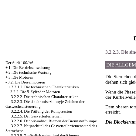
3.2.2.3. Die s
Der Audi 100/A6
DIE ALLGE
+
1. Die Betriebsanweisung
+
2. Die technische Wartung
Die Sternchen 
+
3. Die Motoren
drehen sich gle
-
3.2. Die Dieselmotoren
+
3.2.1.2. Die technischen Charakteristiken
-
3.2.2. Die 5-Zylinder-Motoren
Wenn die Phasen
3.2.2.2. Die technischen Charakteristiken
der Kurbelwelle 
3.2.2.3. Die sinchronisazionnyje Zeichen der
Gaswechselsteuerung
Dem oberen tote
3.2.2.4. Die Prüfung der Kompression
erreicht.
3.2.2.5. Der Gasverteilerriemen
3.2.2.6. Der priwodnoj Riemen der Brennstoffpumpe
Die Blockierun
3.2.2.7. Natjaschitel des Gasverteilerriemens und des
Sternchens
3.2.2.8. Zusätzlich priwodnoj der Riemen