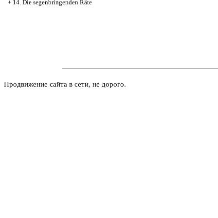
+
14. Die segenbringenden Räte
Продвижение сайта в сети, не дорого.