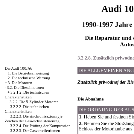
Audi 1
1990-1997 Jahre
Die Reparatur und d
Auto
3.2.2.8. Zusätzlich priwodn
Der Audi 100/A6
DIE ALLGEMEINEN AN
+
1. Die Betriebsanweisung
+
2. Die technische Wartung
Zusätzlich priwodnoj der Ri
+
3. Die Motoren
-
3.2. Die Dieselmotoren
+
3.2.1.2. Die technischen
Charakteristiken
Die Abnahme
-
3.2.2. Die 5-Zylinder-Motoren
3.2.2.2. Die technischen
DIE ORDNUNG DER AU
Charakteristiken
3.2.2.3. Die sinchronisazionnyje
1.
Heben Sie und festigen Sie
Zeichen der Gaswechselsteuerung
2.
Nehmen Sie die Stoßstange
3.2.2.4. Die Prüfung der Kompression
Schloss der Motorhaube aus
3.2.2.5. Der Gasverteilerriemen