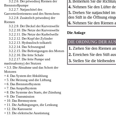
3.
Bemerken Sie die Richtun
3.2.2.6. Der priwodnoj Riemen der
Brennstoffpumpe
4.
Nehmen Sie den Lüfter de
3.2.2.7. Natjaschitel des
5.
Drehen Sie natjaschitel im
Gasverteilerriemens und des Sternchens
den Stift in die Öffnung einge
3.2.2.8. Zusätzlich priwodnoj der
Riemen
6.
Nehmen Sie den Riemen a
3.2.2.9. Der Deckel der Kurvenwelle
3.2.2.10. Die Netze der Kurvenwelle
Die Anlage
3.2.2.11. Die Netze der Kurbelwelle
3.2.2.12. Der Kopf der Zylinder
DIE ORDNUNG DER AU
3.2.2.13. Hydraulisch tolkateli
3.2.2.14. Das Schwungrad
1.
Ziehen Sie den Riemen an
3.2.2.15. Die Befestigungen des Motors
2.
Erreichen Sie den Stift aus 
3.2.2.16. Die fette Schale
3.2.2.17. Die fette Pumpe und
3.
Stellen Sie die bleibenden 
maslosabornyj der Stutzen
+
3.3. Die Abnahme und das Schott der
Motoren
+
4. Das System der Abkühlung
+
5. Die Heizung und die Lüftung
+
6. Das Brennstoffsystem
+
7. Das Auspuffsystem
+
8. Die Systeme des Starts, der Zündung
+
9. Die Transmission
+
10. Das Bremssystem
+
11. Die Aufhängungen, die Lenkung
+
12. Die Karosserie
+
13. Die elektrische Ausrüstung