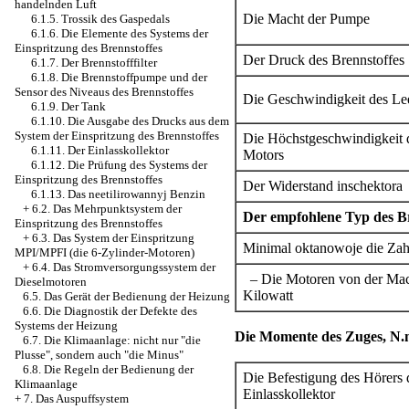
handelnden Luft
Die Macht der Pumpe
6.1.5. Trossik des Gaspedals
6.1.6. Die Elemente des Systems der
Einspritzung des Brennstoffes
Der Druck des Brennstoffes
6.1.7. Der Brennstofffilter
6.1.8. Die Brennstoffpumpe und der
Sensor des Niveaus des Brennstoffes
Die Geschwindigkeit des Lee
6.1.9. Der Tank
6.1.10. Die Ausgabe des Drucks aus dem
System der Einspritzung des Brennstoffes
Die Höchstgeschwindigkeit d
6.1.11. Der Einlasskollektor
Motors
6.1.12. Die Prüfung des Systems der
Einspritzung des Brennstoffes
Der Widerstand inschektora
6.1.13. Das neetilirowannyj Benzin
+
6.2. Das Mehrpunktsystem der
Der empfohlene Typ des Br
Einspritzung des Brennstoffes
+
6.3. Das System der Einspritzung
Minimal oktanowoje die Zah
MPI/MPFI (die 6-Zylinder-Motoren)
+
6.4. Das Stromversorgungssystem der
– Die Motoren von der Mac
Dieselmotoren
Kilowatt
6.5. Das Gerät der Bedienung der Heizung
6.6. Die Diagnostik der Defekte des
Systems der Heizung
Die Momente des Zuges, N.
6.7. Die Klimaanlage: nicht nur "die
Plusse", sondern auch "die Minus"
6.8. Die Regeln der Bedienung der
Die Befestigung des Hörers
Klimaanlage
Einlasskollektor
+
7. Das Auspuffsystem