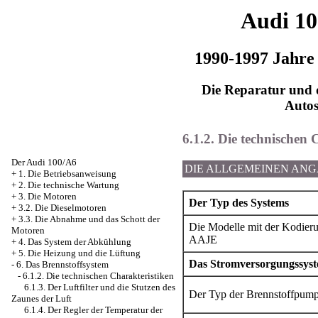
Audi 1
1990-1997 Jahre
Die Reparatur und d
Auto
6.1.2. Die technischen 
Der Audi 100/A6
DIE ALLGEMEINEN AN
+
1. Die Betriebsanweisung
+
2. Die technische Wartung
+
3. Die Motoren
Der Typ des Systems
+
3.2. Die Dieselmotoren
+
3.3. Die Abnahme und das Schott der
Die Modelle mit der Kodier
Motoren
AAJE
+
4. Das System der Abkühlung
+
5. Die Heizung und die Lüftung
Das Stromversorgungssys
-
6. Das Brennstoffsystem
-
6.1.2. Die technischen Charakteristiken
6.1.3. Der Luftfilter und die Stutzen des
Der Typ der Brennstoffpum
Zaunes der Luft
6.1.4. Der Regler der Temperatur der