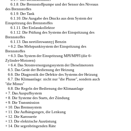
6.1.8. Die Brennstoffpumpe und der Sensor des Niveaus
des Brennstoffes
6.1.9. Der Tank
6.1.10. Die Ausgabe des Drucks aus dem System der
Einspritzung des Brennstoffes
6.1.11. Der Einlasskollektor
6.1.12. Die Prüfung des Systems der Einspritzung des
Brennstoffes
6.1.13. Das neetilirowannyj Benzin
+
6.2. Das Mehrpunktsystem der Einspritzung des
Brennstoffes
+
6.3. Das System der Einspritzung MPI/MPFI (die 6-
Zylinder-Motoren)
+
6.4. Das Stromversorgungssystem der Dieselmotoren
6.5. Das Gerät der Bedienung der Heizung
6.6. Die Diagnostik der Defekte des Systems der Heizung
6.7. Die Klimaanlage: nicht nur "die Plusse", sondern auch
"die Minus"
6.8. Die Regeln der Bedienung der Klimaanlage
+
7. Das Auspuffsystem
+
8. Die Systeme des Starts, der Zündung
+
9. Die Transmission
+
10. Das Bremssystem
+
11. Die Aufhängungen, die Lenkung
+
12. Die Karosserie
+
13. Die elektrische Ausrüstung
+
14. Die segenbringenden Räte