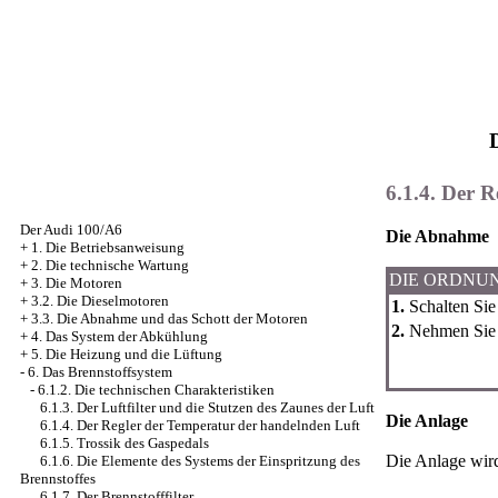
6.1.4. Der 
Der Audi 100/A6
Die Abnahme
+
1. Die Betriebsanweisung
+
2. Die technische Wartung
DIE ORDNU
+
3. Die Motoren
+
3.2. Die Dieselmotoren
1.
Schalten Sie
+
3.3. Die Abnahme und das Schott der Motoren
2.
Nehmen Sie d
+
4. Das System der Abkühlung
+
5. Die Heizung und die Lüftung
-
6. Das Brennstoffsystem
-
6.1.2. Die technischen Charakteristiken
6.1.3. Der Luftfilter und die Stutzen des Zaunes der Luft
Die Anlage
6.1.4. Der Regler der Temperatur der handelnden Luft
6.1.5. Trossik des Gaspedals
Die Anlage wir
6.1.6. Die Elemente des Systems der Einspritzung des
Brennstoffes
6.1.7. Der Brennstofffilter