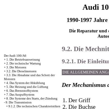
Audi 1
1990-1997 Jahre
Die Reparatur und d
Auto
9.2. Die Mechni
Der Audi 100/A6
9.2.1. Die Einleit
+
1. Die Betriebsanweisung
+
2. Die technische Wartung
+
3. Die Motoren
+
3.2. Die Dieselmotoren
DIE ALLGEMEINEN ANG
+
3.3. Die Abnahme und das Schott der
Motoren
+
4. Das System der Abkühlung
Der Mechanismus d
+
5. Die Heizung und die Lüftung
+
6. Das Brennstoffsystem
+
7. Das Auspuffsystem
+
8. Die Systeme des Starts, der Zündung
1. Der Griff
-
9. Die Transmission
2. Die Buchse
+
9.1.2. Die technischen Charakteristiken