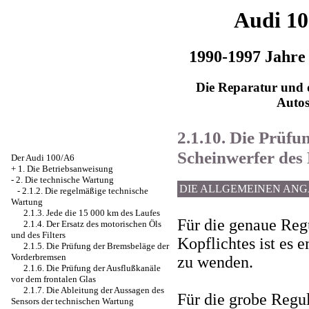
Audi 1
1990-1997 Jahre
Die Reparatur und d
Auto
2.1.10. Die Prüfu
Scheinwerfer des 
Der Audi 100/A6
+
1. Die Betriebsanweisung
-
2. Die technische Wartung
DIE ALLGEMEINEN AN
-
2.1.2. Die regelmäßige technische
Wartung
2.1.3. Jede die 15 000 km des Laufes
Für die genaue Reg
2.1.4. Der Ersatz des motorischen Öls
und des Filters
Kopflichtes ist es 
2.1.5. Die Prüfung der Bremsbeläge der
Vorderbremsen
zu wenden.
2.1.6. Die Prüfung der Ausflußkanäle
vor dem frontalen Glas
2.1.7. Die Ableitung der Aussagen des
Für die grobe Regu
Sensors der technischen Wartung