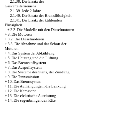
2.1.38. Der Ersatz des
Gasverteilerriemens
2.1.39. Jede 2 Jahre
2.1.40. Der Ersatz der Bremsflüssigkeit
2.1.41. Der Ersatz der kühlenden
Flüssigkeit
+
2.2. Die Modelle mit den Dieselmotoren
+
3. Die Motoren
+
3.2. Die Dieselmotoren
+
3.3. Die Abnahme und das Schott der
Motoren
+
4. Das System der Abkühlung
+
5. Die Heizung und die Lüftung
+
6. Das Brennstoffsystem
+
7. Das Auspuffsystem
+
8. Die Systeme des Starts, der Zündung
+
9. Die Transmission
+
10. Das Bremssystem
+
11. Die Aufhängungen, die Lenkung
+
12. Die Karosserie
+
13. Die elektrische Ausrüstung
+
14. Die segenbringenden Räte