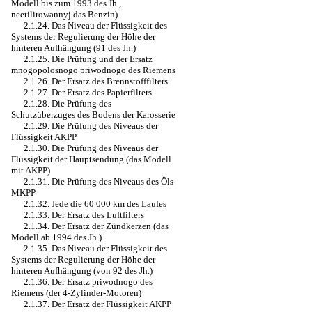
Modell bis zum 1993 des Jh.,
neetilirowannyj das Benzin)
2.1.24. Das Niveau der Flüssigkeit des
Systems der Regulierung der Höhe der
hinteren Aufhängung (91 des Jh.)
2.1.25. Die Prüfung und der Ersatz
mnogopolosnogo priwodnogo des Riemens
2.1.26. Der Ersatz des Brennstofffilters
2.1.27. Der Ersatz des Papierfilters
2.1.28. Die Prüfung des
Schutzüberzuges des Bodens der Karosserie
2.1.29. Die Prüfung des Niveaus der
Flüssigkeit AKPP
2.1.30. Die Prüfung des Niveaus der
Flüssigkeit der Hauptsendung (das Modell
mit AKPP)
2.1.31. Die Prüfung des Niveaus des Öls
MKPP
2.1.32. Jede die 60 000 km des Laufes
2.1.33. Der Ersatz des Luftfilters
2.1.34. Der Ersatz der Zündkerzen (das
Modell ab 1994 des Jh.)
2.1.35. Das Niveau der Flüssigkeit des
Systems der Regulierung der Höhe der
hinteren Aufhängung (von 92 des Jh.)
2.1.36. Der Ersatz priwodnogo des
Riemens (der 4-Zylinder-Motoren)
2.1.37. Der Ersatz der Flüssigkeit AKPP