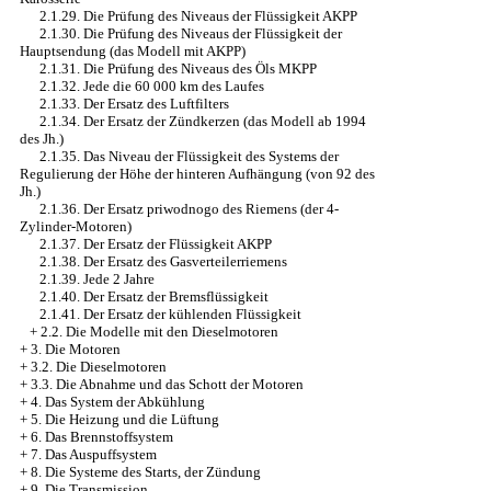
2.1.29. Die Prüfung des Niveaus der Flüssigkeit AKPP
2.1.30. Die Prüfung des Niveaus der Flüssigkeit der
Hauptsendung (das Modell mit AKPP)
2.1.31. Die Prüfung des Niveaus des Öls MKPP
2.1.32. Jede die 60 000 km des Laufes
2.1.33. Der Ersatz des Luftfilters
2.1.34. Der Ersatz der Zündkerzen (das Modell ab 1994
des Jh.)
2.1.35. Das Niveau der Flüssigkeit des Systems der
Regulierung der Höhe der hinteren Aufhängung (von 92 des
Jh.)
2.1.36. Der Ersatz priwodnogo des Riemens (der 4-
Zylinder-Motoren)
2.1.37. Der Ersatz der Flüssigkeit AKPP
2.1.38. Der Ersatz des Gasverteilerriemens
2.1.39. Jede 2 Jahre
2.1.40. Der Ersatz der Bremsflüssigkeit
2.1.41. Der Ersatz der kühlenden Flüssigkeit
+
2.2. Die Modelle mit den Dieselmotoren
+
3. Die Motoren
+
3.2. Die Dieselmotoren
+
3.3. Die Abnahme und das Schott der Motoren
+
4. Das System der Abkühlung
+
5. Die Heizung und die Lüftung
+
6. Das Brennstoffsystem
+
7. Das Auspuffsystem
+
8. Die Systeme des Starts, der Zündung
+
9. Die Transmission