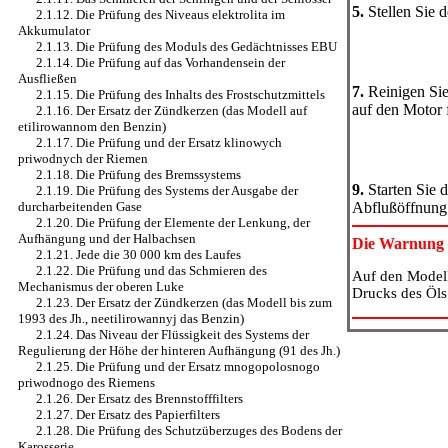
5.
Stellen Sie d
2.1.12. Die Prüfung des Niveaus elektrolita im
Akkumulator
2.1.13. Die Prüfung des Moduls des Gedächtnisses EBU
2.1.14. Die Prüfung auf das Vorhandensein der
Ausfließen
7.
Reinigen Sie 
2.1.15. Die Prüfung des Inhalts des Frostschutzmittels
auf den Motor f
2.1.16. Der Ersatz der Zündkerzen (das Modell auf
etilirowannom den Benzin)
2.1.17. Die Prüfung und der Ersatz klinowych
priwodnych der Riemen
2.1.18. Die Prüfung des Bremssystems
9.
Starten Sie 
2.1.19. Die Prüfung des Systems der Ausgabe der
Abflußöffnung 
durcharbeitenden Gase
2.1.20. Die Prüfung der Elemente der Lenkung, der
Aufhängung und der Halbachsen
Die Warnung
2.1.21. Jede die 30 000 km des Laufes
2.1.22. Die Prüfung und das Schmieren des
Auf den Modell
Mechanismus der oberen Luke
Drucks des Öls
2.1.23. Der Ersatz der Zündkerzen (das Modell bis zum
1993 des Jh., neetilirowannyj das Benzin)
2.1.24. Das Niveau der Flüssigkeit des Systems der
Regulierung der Höhe der hinteren Aufhängung (91 des Jh.)
2.1.25. Die Prüfung und der Ersatz mnogopolosnogo
priwodnogo des Riemens
2.1.26. Der Ersatz des Brennstofffilters
2.1.27. Der Ersatz des Papierfilters
2.1.28. Die Prüfung des Schutzüberzuges des Bodens der
Karosserie