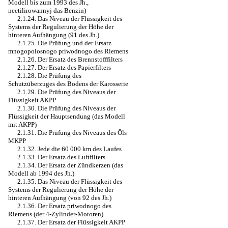
Modell bis zum 1993 des Jh.,
neetilirowannyj das Benzin)
2.1.24. Das Niveau der Flüssigkeit des
Systems der Regulierung der Höhe der
hinteren Aufhängung (91 des Jh.)
2.1.25. Die Prüfung und der Ersatz
mnogopolosnogo priwodnogo des Riemens
2.1.26. Der Ersatz des Brennstofffilters
2.1.27. Der Ersatz des Papierfilters
2.1.28. Die Prüfung des
Schutzüberzuges des Bodens der Karosserie
2.1.29. Die Prüfung des Niveaus der
Flüssigkeit AKPP
2.1.30. Die Prüfung des Niveaus der
Flüssigkeit der Hauptsendung (das Modell
mit AKPP)
2.1.31. Die Prüfung des Niveaus des Öls
MKPP
2.1.32. Jede die 60 000 km des Laufes
2.1.33. Der Ersatz des Luftfilters
2.1.34. Der Ersatz der Zündkerzen (das
Modell ab 1994 des Jh.)
2.1.35. Das Niveau der Flüssigkeit des
Systems der Regulierung der Höhe der
hinteren Aufhängung (von 92 des Jh.)
2.1.36. Der Ersatz priwodnogo des
Riemens (der 4-Zylinder-Motoren)
2.1.37. Der Ersatz der Flüssigkeit AKPP