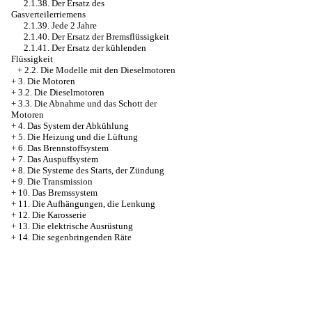
2.1.38. Der Ersatz des
Gasverteilerriemens
2.1.39. Jede 2 Jahre
2.1.40. Der Ersatz der Bremsflüssigkeit
2.1.41. Der Ersatz der kühlenden
Flüssigkeit
+
2.2. Die Modelle mit den Dieselmotoren
+
3. Die Motoren
+
3.2. Die Dieselmotoren
+
3.3. Die Abnahme und das Schott der
Motoren
+
4. Das System der Abkühlung
+
5. Die Heizung und die Lüftung
+
6. Das Brennstoffsystem
+
7. Das Auspuffsystem
+
8. Die Systeme des Starts, der Zündung
+
9. Die Transmission
+
10. Das Bremssystem
+
11. Die Aufhängungen, die Lenkung
+
12. Die Karosserie
+
13. Die elektrische Ausrüstung
+
14. Die segenbringenden Räte