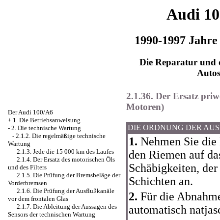
Audi 1
1990-1997 Jahre
Die Reparatur und d
Auto
2.1.36. Der Ersatz pri
Motoren)
Der Audi 100/A6
+
1. Die Betriebsanweisung
DIE ORDNUNG DER AU
-
2. Die technische Wartung
-
2.1.2. Die regelmäßige technische
1.
Nehmen Sie die 
Wartung
2.1.3. Jede die 15 000 km des Laufes
den Riemen auf das
2.1.4. Der Ersatz des motorischen Öls
Schäbigkeiten, der
und des Filters
2.1.5. Die Prüfung der Bremsbeläge der
Schichten an.
Vorderbremsen
2.1.6. Die Prüfung der Ausflußkanäle
2.
Für die Abnahm
vor dem frontalen Glas
2.1.7. Die Ableitung der Aussagen des
automatisch natjasc
Sensors der technischen Wartung