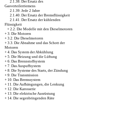
2.1.38. Der Ersatz des
Gasverteilerriemens
2.1.39. Jede 2 Jahre
2.1.40. Der Ersatz der Bremsflüssigkeit
2.1.41. Der Ersatz der kühlenden
Flüssigkeit
+
2.2. Die Modelle mit den Dieselmotoren
+
3. Die Motoren
+
3.2. Die Dieselmotoren
+
3.3. Die Abnahme und das Schott der
Motoren
+
4. Das System der Abkühlung
+
5. Die Heizung und die Lüftung
+
6. Das Brennstoffsystem
+
7. Das Auspuffsystem
+
8. Die Systeme des Starts, der Zündung
+
9. Die Transmission
+
10. Das Bremssystem
+
11. Die Aufhängungen, die Lenkung
+
12. Die Karosserie
+
13. Die elektrische Ausrüstung
+
14. Die segenbringenden Räte