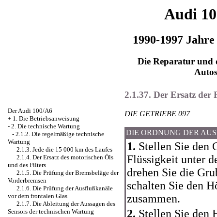
Audi 1
1990-1997 Jahre
Die Reparatur und d
Auto
2.1.37. Der Ersatz der
Der Audi 100/A6
DIE GETRIEBE 097
+
1. Die Betriebsanweisung
-
2. Die technische Wartung
DIE ORDNUNG DER AU
-
2.1.2. Die regelmäßige technische
Wartung
1.
Stellen Sie den 
2.1.3. Jede die 15 000 km des Laufes
Flüssigkeit unter d
2.1.4. Der Ersatz des motorischen Öls
und des Filters
drehen Sie die Gru
2.1.5. Die Prüfung der Bremsbeläge der
Vorderbremsen
schalten Sie den Hö
2.1.6. Die Prüfung der Ausflußkanäle
zusammen.
vor dem frontalen Glas
2.1.7. Die Ableitung der Aussagen des
2.
Stellen Sie den H
Sensors der technischen Wartung