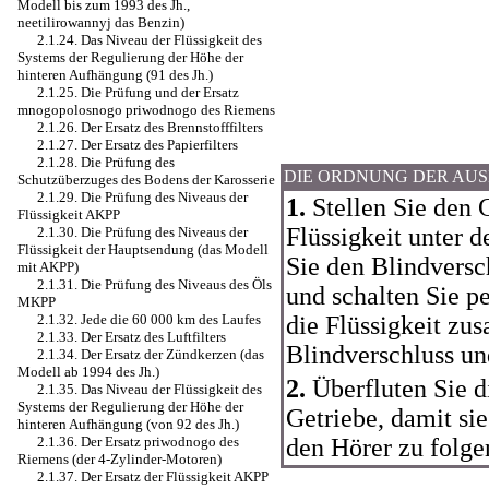
Modell bis zum 1993 des Jh.,
neetilirowannyj das Benzin)
2.1.24. Das Niveau der Flüssigkeit des
Systems der Regulierung der Höhe der
hinteren Aufhängung (91 des Jh.)
2.1.25. Die Prüfung und der Ersatz
mnogopolosnogo priwodnogo des Riemens
2.1.26. Der Ersatz des Brennstofffilters
2.1.27. Der Ersatz des Papierfilters
2.1.28. Die Prüfung des
DIE ORDNUNG DER AU
Schutzüberzuges des Bodens der Karosserie
2.1.29. Die Prüfung des Niveaus der
1.
Stellen Sie den 
Flüssigkeit AKPP
Flüssigkeit unter d
2.1.30. Die Prüfung des Niveaus der
Flüssigkeit der Hauptsendung (das Modell
Sie den Blindvers
mit AKPP)
2.1.31. Die Prüfung des Niveaus des Öls
und schalten Sie p
MKPP
die Flüssigkeit zu
2.1.32. Jede die 60 000 km des Laufes
2.1.33. Der Ersatz des Luftfilters
Blindverschluss und
2.1.34. Der Ersatz der Zündkerzen (das
Modell ab 1994 des Jh.)
2.
Überfluten Sie d
2.1.35. Das Niveau der Flüssigkeit des
Systems der Regulierung der Höhe der
Getriebe, damit si
hinteren Aufhängung (von 92 des Jh.)
den Hörer zu folge
2.1.36. Der Ersatz priwodnogo des
Riemens (der 4-Zylinder-Motoren)
2.1.37. Der Ersatz der Flüssigkeit AKPP