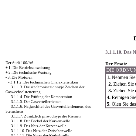
3.1.1.10. Das 
Der Audi 100/A6
Der Ersatz
+
1. Die Betriebsanweisung
DIE ORDNU
+
2. Die technische Wartung
1.
Nehmen Sie d
-
3. Die Motoren
-
3.1.1.2. Die technischen Charakteristiken
2.
Ziehen Sie 
3.1.1.3. Die sinchronisazionnyje Zeichen der
3.
Ziehen Sie 
Gaswechselsteuerung
3.1.1.4. Die Prüfung der Kompression
4.
Reinigen Sie
3.1.1.5. Der Gasverteilerriemen
5.
Ölen Sie das 
3.1.1.6. Natjaschitel des Gasverteilerriemens, des
Sternchens
3.1.1.7. Zusätzlich priwodnyje die Riemen
3.1.1.8. Der Deckel der Kurvenwelle
3.1.1.9. Das Netz der Kurvenwelle
3.1.1.10. Das Netz der Zwischenwelle
3.1.1.11. Die Netze der Kurbelwelle