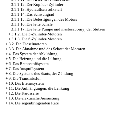
3.1.1.12. Der Kopf der Zylinder
3.1.1.13. Hydraulisch tolkateli
3.1.1.14. Das Schwungrad
3.1.1.15. Die Befestigungen des Motors
3.1.1.16. Die fette Schale
3.1.1.17. Die fette Pumpe und maslosabornyj der Stutzen
+
3.1.2. Die 5-Zylinder-Motoren
+
3.1.3. Die 6-Zylinder-Motoren
+
3.2. Die Dieselmotoren
+
3.3. Die Abnahme und das Schott der Motoren
+
4. Das System der Abkühlung
+
5. Die Heizung und die Lüftung
+
6. Das Brennstoffsystem
+
7. Das Auspuffsystem
+
8. Die Systeme des Starts, der Zündung
+
9. Die Transmission
+
10. Das Bremssystem
+
11. Die Aufhängungen, die Lenkung
+
12. Die Karosserie
+
13. Die elektrische Ausrüstung
+
14. Die segenbringenden Räte