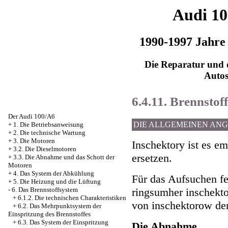
Audi 1
1990-1997 Jahre
Die Reparatur und d
Auto
6.4.11. Brennstof
Der Audi 100/A6
DIE ALLGEMEINEN AN
+
1. Die Betriebsanweisung
+
2. Die technische Wartung
+
3. Die Motoren
Inschektory ist es e
+
3.2. Die Dieselmotoren
ersetzen.
+
3.3. Die Abnahme und das Schott der
Motoren
+
4. Das System der Abkühlung
Für das Aufsuchen fe
+
5. Die Heizung und die Lüftung
ringsumher inschekto
-
6. Das Brennstoffsystem
+
6.1.2. Die technischen Charakteristiken
von inschektorow der
+
6.2. Das Mehrpunktsystem der
Einspritzung des Brennstoffes
+
6.3. Das System der Einspritzung
Die Abnahme