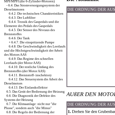
MPI/MPFI (die 6-Zylinder-Motoren)
-
6.4. Das Stromversorgungssystem der
DIE ORDNUNG DER AU
Dieselmotoren
6.4.2. Die technischen Charakteristiken
6.4.3. Der Luftfilter
6.4.4. Trossik des Gaspedals und die
Elemente des Pedals des Gaspedals
6.4.5. Der Sensor des Niveaus des
Brennstoffes
6.4.6. Der Tank
+
6.4.7. Die einspritzende Pumpe
6.4.8. Die Geschwindigkeit des Leerlaufs
und die Höchstgeschwindigkeit der Arbeit
des Motors AAS
6.4.9. Das Regime des schnellen
Leerlaufs (der Motor AAS)
6.4.10. Der restliche Umfang des
Brennstoffes (der Motor AAS)
6.4.11. Brennstoff- inschektory
6.4.12. Das Steuersystem die Arbeit des
Dieselmotors
6.4.13. Der Einlasskollektor
6.5. Das Gerät der Bedienung der Heizung
AUßER DEN MOTO
6.6. Die Diagnostik der Defekte des
Systems der Heizung
6.7. Die Klimaanlage: nicht nur "die
DIE ORDNUNG DER AU
Plusse", sondern auch "die Minus"
1.
Drehen Sie den Grubenbau
6.8. Die Regeln der Bedienung der