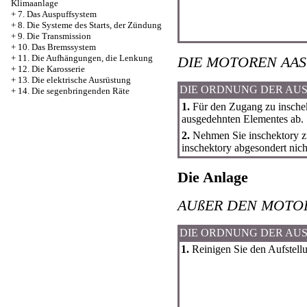
Klimaanlage
+
7. Das Auspuffsystem
+
8. Die Systeme des Starts, der Zündung
+
9. Die Transmission
+
10. Das Bremssystem
+
11. Die Aufhängungen, die Lenkung
DIE MOTOREN AAS
+
12. Die Karosserie
+
13. Die elektrische Ausrüstung
DIE ORDNUNG DER AU
+
14. Die segenbringenden Räte
1.
Für den Zugang zu insche
ausgedehnten Elementes ab.
2.
Nehmen Sie inschektory z
inschektory abgesondert nich
Die Anlage
AUßER DEN MOTO
DIE ORDNUNG DER AU
1.
Reinigen Sie den Aufstellu