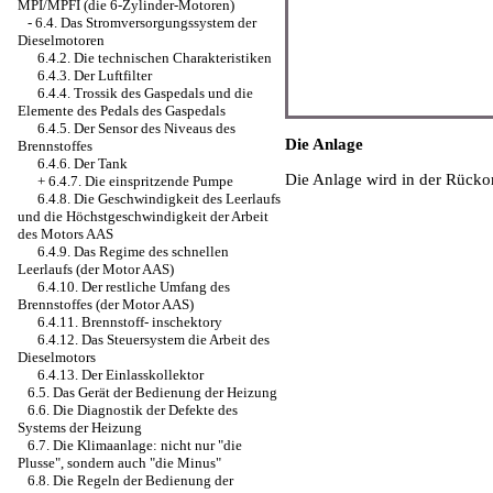
MPI/MPFI (die 6-Zylinder-Motoren)
-
6.4. Das Stromversorgungssystem der
Dieselmotoren
6.4.2. Die technischen Charakteristiken
6.4.3. Der Luftfilter
6.4.4. Trossik des Gaspedals und die
Elemente des Pedals des Gaspedals
6.4.5. Der Sensor des Niveaus des
Die Anlage
Brennstoffes
6.4.6. Der Tank
Die Anlage wird in der Rück
+
6.4.7. Die einspritzende Pumpe
6.4.8. Die Geschwindigkeit des Leerlaufs
und die Höchstgeschwindigkeit der Arbeit
des Motors AAS
6.4.9. Das Regime des schnellen
Leerlaufs (der Motor AAS)
6.4.10. Der restliche Umfang des
Brennstoffes (der Motor AAS)
6.4.11. Brennstoff- inschektory
6.4.12. Das Steuersystem die Arbeit des
Dieselmotors
6.4.13. Der Einlasskollektor
6.5. Das Gerät der Bedienung der Heizung
6.6. Die Diagnostik der Defekte des
Systems der Heizung
6.7. Die Klimaanlage: nicht nur "die
Plusse", sondern auch "die Minus"
6.8. Die Regeln der Bedienung der