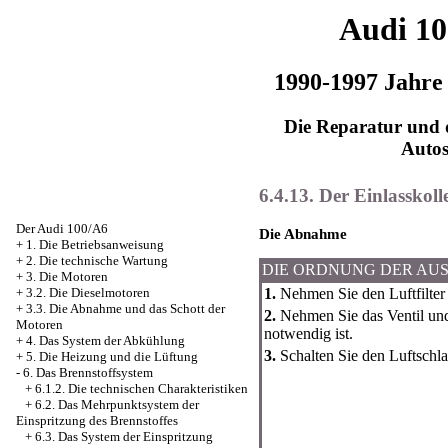
Audi 1
1990-1997 Jahre
Die Reparatur und d
Auto
6.4.13. Der Einlasskoll
Der Audi 100/A6
Die Abnahme
+
1. Die Betriebsanweisung
+
2. Die technische Wartung
DIE ORDNUNG DER AU
+
3. Die Motoren
1.
Nehmen Sie den Luftfilter
+
3.2. Die Dieselmotoren
+
3.3. Die Abnahme und das Schott der
2.
Nehmen Sie das Ventil und 
Motoren
notwendig ist.
+
4. Das System der Abkühlung
3.
Schalten Sie den Luftschl
+
5. Die Heizung und die Lüftung
-
6. Das Brennstoffsystem
+
6.1.2. Die technischen Charakteristiken
+
6.2. Das Mehrpunktsystem der
Einspritzung des Brennstoffes
+
6.3. Das System der Einspritzung