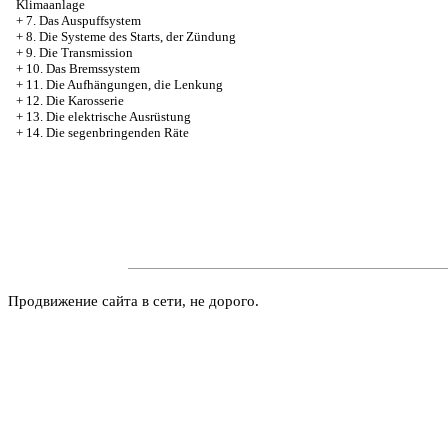
Klimaanlage
+
7. Das Auspuffsystem
+
8. Die Systeme des Starts, der Zündung
+
9. Die Transmission
+
10. Das Bremssystem
+
11. Die Aufhängungen, die Lenkung
+
12. Die Karosserie
+
13. Die elektrische Ausrüstung
+
14. Die segenbringenden Räte
Продвижение сайта в сети, не дорого.