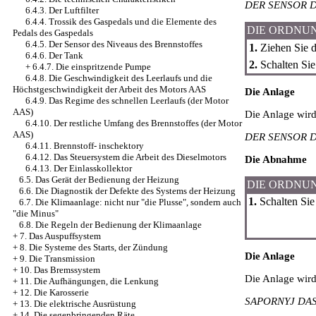
DER SENSOR 
6.4.3. Der Luftfilter
6.4.4. Trossik des Gaspedals und die Elemente des
DIE ORDNU
Pedals des Gaspedals
6.4.5. Der Sensor des Niveaus des Brennstoffes
1.
Ziehen Sie d
6.4.6. Der Tank
2.
Schalten Sie
+
6.4.7. Die einspritzende Pumpe
6.4.8. Die Geschwindigkeit des Leerlaufs und die
Höchstgeschwindigkeit der Arbeit des Motors AAS
Die Anlage
6.4.9. Das Regime des schnellen Leerlaufs (der Motor
AAS)
Die Anlage wir
6.4.10. Der restliche Umfang des Brennstoffes (der Motor
AAS)
DER SENSOR 
6.4.11. Brennstoff- inschektory
6.4.12. Das Steuersystem die Arbeit des Dieselmotors
Die Abnahme
6.4.13. Der Einlasskollektor
6.5. Das Gerät der Bedienung der Heizung
DIE ORDNU
6.6. Die Diagnostik der Defekte des Systems der Heizung
1.
Schalten Sie
6.7. Die Klimaanlage: nicht nur "die Plusse", sondern auch
"die Minus"
6.8. Die Regeln der Bedienung der Klimaanlage
+
7. Das Auspuffsystem
+
8. Die Systeme des Starts, der Zündung
Die Anlage
+
9. Die Transmission
+
10. Das Bremssystem
Die Anlage wir
+
11. Die Aufhängungen, die Lenkung
+
12. Die Karosserie
SAPORNYJ DAS
+
13. Die elektrische Ausrüstung
+
14. Die segenbringenden Räte