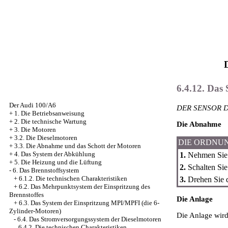
6.4.12. Das 
Der Audi 100/A6
DER SENSOR D
+
1. Die Betriebsanweisung
+
2. Die technische Wartung
Die Abnahme
+
3. Die Motoren
+
3.2. Die Dieselmotoren
DIE ORDNU
+
3.3. Die Abnahme und das Schott der Motoren
+
4. Das System der Abkühlung
1.
Nehmen Sie d
+
5. Die Heizung und die Lüftung
2.
Schalten Sie
-
6. Das Brennstoffsystem
+
6.1.2. Die technischen Charakteristiken
3.
Drehen Sie d
+
6.2. Das Mehrpunktsystem der Einspritzung des
Brennstoffes
Die Anlage
+
6.3. Das System der Einspritzung MPI/MPFI (die 6-
Zylinder-Motoren)
Die Anlage wir
-
6.4. Das Stromversorgungssystem der Dieselmotoren
6.4.2. Die technischen Charakteristiken