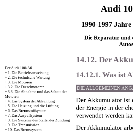
Audi 1
1990-1997 Jahre
Die Reparatur und d
Auto
14.12. Der Akk
Der Audi 100/A6
14.12.1. Was ist
+
1. Die Betriebsanweisung
+
2. Die technische Wartung
+
3. Die Motoren
+
3.2. Die Dieselmotoren
DIE ALLGEMEINEN AN
+
3.3. Die Abnahme und das Schott der
Motoren
Der Akkumulator ist 
+
4. Das System der Abkühlung
+
5. Die Heizung und die Lüftung
der Energie in der ch
+
6. Das Brennstoffsystem
verwendet werden ka
+
7. Das Auspuffsystem
+
8. Die Systeme des Starts, der Zündung
+
9. Die Transmission
Der Akkumulator arbe
+
10. Das Bremssystem