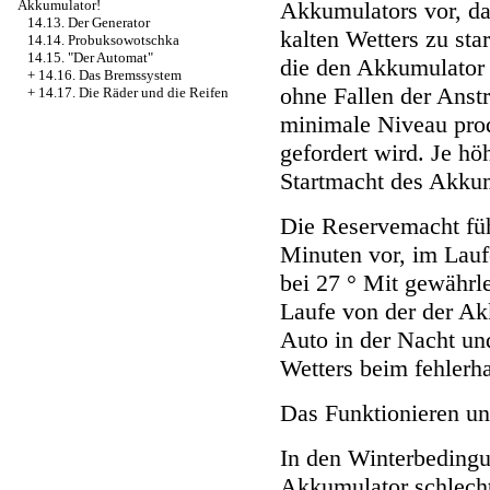
Akkumulators vor, da
Akkumulator!
14.13. Der Generator
kalten Wetters zu sta
14.14. Probuksowotschka
14.15. "Der Automat"
die den Akkumulator
+
14.16. Das Bremssystem
ohne Fallen der Anstr
+
14.17. Die Räder und die Reifen
minimale Niveau produ
gefordert wird. Je hö
Startmacht des Akkum
Die Reservemacht füh
Minuten vor, im Lau
bei 27 ° Mit gewährlei
Laufe von der der Akk
Auto in der Nacht un
Wetters beim fehlerh
Das Funktionieren un
In den Winterbedingu
Akkumulator schlecht