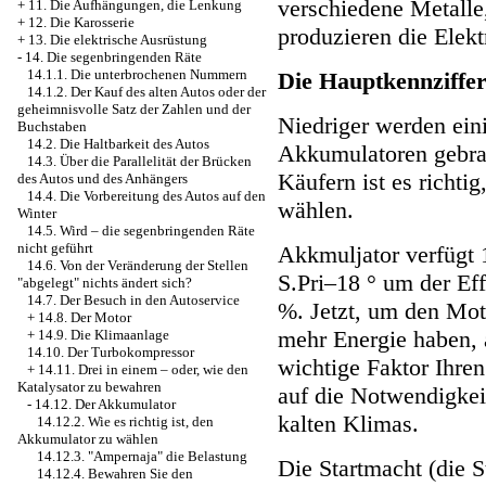
verschiedene Metalle
+
11. Die Aufhängungen, die Lenkung
+
12. Die Karosserie
produzieren die Elektr
+
13. Die elektrische Ausrüstung
-
14. Die segenbringenden Räte
14.1.1. Die unterbrochenen Nummern
Die Hauptkennziffe
14.1.2. Der Kauf des alten Autos oder der
geheimnisvolle Satz der Zahlen und der
Niedriger werden ein
Buchstaben
14.2. Die Haltbarkeit des Autos
Akkumulatoren gebrac
14.3. Über die Parallelität der Brücken
Käufern ist es richti
des Autos und des Anhängers
14.4. Die Vorbereitung des Autos auf den
wählen.
Winter
14.5. Wird – die segenbringenden Räte
nicht geführt
Akkmuljator verfügt 1
14.6. Von der Veränderung der Stellen
S.Pri–18 ° um der Effe
"abgelegt" nichts ändert sich?
14.7. Der Besuch in den Autoservice
%. Jetzt, um den Mot
+
14.8. Der Motor
mehr Energie haben, a
+
14.9. Die Klimaanlage
14.10. Der Turbokompressor
wichtige Faktor Ihre
+
14.11. Drei in einem – oder, wie den
Katalysator zu bewahren
auf die Notwendigkei
-
14.12. Der Akkumulator
kalten Klimas.
14.12.2. Wie es richtig ist, den
Akkumulator zu wählen
14.12.3. "Ampernaja" die Belastung
Die Startmacht (die S
14.12.4. Bewahren Sie den