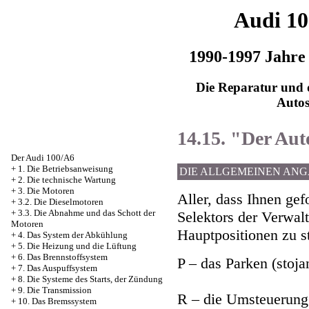
Audi 1
1990-1997 Jahre
Die Reparatur und d
Auto
14.15. "Der Au
Der Audi 100/A6
+
1. Die Betriebsanweisung
DIE ALLGEMEINEN AN
+
2. Die technische Wartung
+
3. Die Motoren
Aller, dass Ihnen gef
+
3.2. Die Dieselmotoren
+
3.3. Die Abnahme und das Schott der
Selektors der Verwal
Motoren
Hauptpositionen zu s
+
4. Das System der Abkühlung
+
5. Die Heizung und die Lüftung
+
6. Das Brennstoffsystem
P – das Parken (stoj
+
7. Das Auspuffsystem
+
8. Die Systeme des Starts, der Zündung
+
9. Die Transmission
R – die Umsteuerung
+
10. Das Bremssystem