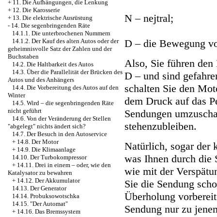
+
11. Die Aufhängungen, die Lenkung
+
12. Die Karosserie
N – nejtral;
+
13. Die elektrische Ausrüstung
-
14. Die segenbringenden Räte
14.1.1. Die unterbrochenen Nummern
D – die Bewegung vo
14.1.2. Der Kauf des alten Autos oder der
geheimnisvolle Satz der Zahlen und der
Buchstaben
Also, Sie führen den 
14.2. Die Haltbarkeit des Autos
14.3. Über die Parallelität der Brücken des
D – und sind gefahre
Autos und des Anhängers
schalten Sie den Mot
14.4. Die Vorbereitung des Autos auf den
Winter
dem Druck auf das Pe
14.5. Wird – die segenbringenden Räte
nicht geführt
Sendungen umzuschal
14.6. Von der Veränderung der Stellen
stehenzubleiben.
"abgelegt" nichts ändert sich?
14.7. Der Besuch in den Autoservice
+
14.8. Der Motor
Natürlich, sogar der 
+
14.9. Die Klimaanlage
was Ihnen durch die S
14.10. Der Turbokompressor
+
14.11. Drei in einem – oder, wie den
wie mit der Verspätu
Katalysator zu bewahren
+
14.12. Der Akkumulator
Sie die Sendung scho
14.13. Der Generator
Überholung vorbereit
14.14. Probuksowotschka
14.15. "Der Automat"
Sendung nur zu jene
+
14.16. Das Bremssystem