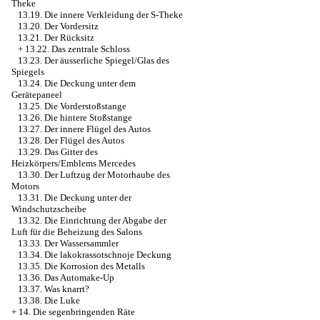
Theke
13.19. Die innere Verkleidung der S-Theke
13.20. Der Vordersitz
13.21. Der Rücksitz
+
13.22. Das zentrale Schloss
13.23. Der äusserliche Spiegel/Glas des
Spiegels
13.24. Die Deckung unter dem
Gerätepaneel
13.25. Die Vorderstoßstange
13.26. Die hintere Stoßstange
13.27. Der innere Flügel des Autos
13.28. Der Flügel des Autos
13.29. Das Gitter des
Heizkörpers/Emblems Mercedes
13.30. Der Luftzug der Motorhaube des
Motors
13.31. Die Deckung unter der
Windschutzscheibe
13.32. Die Einrichtung der Abgabe der
Luft für die Beheizung des Salons
13.33. Der Wassersammler
13.34. Die lakokrassotschnoje Deckung
13.35. Die Korrosion des Metalls
13.36. Das Automake-Up
13.37. Was knarrt?
13.38. Die Luke
+
14. Die segenbringenden Räte