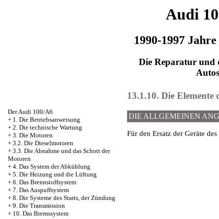
Audi 1
1990-1997 Jahre
Die Reparatur und d
Auto
13.1.10. Die Elemente 
Der Audi 100/A6
DIE ALLGEMEINEN AN
+
1. Die Betriebsanweisung
+
2. Die technische Wartung
Für den Ersatz der Geräte de
+
3. Die Motoren
+
3.2. Die Dieselmotoren
+
3.3. Die Abnahme und das Schott der
Motoren
+
4. Das System der Abkühlung
+
5. Die Heizung und die Lüftung
+
6. Das Brennstoffsystem
+
7. Das Auspuffsystem
+
8. Die Systeme des Starts, der Zündung
+
9. Die Transmission
+
10. Das Bremssystem