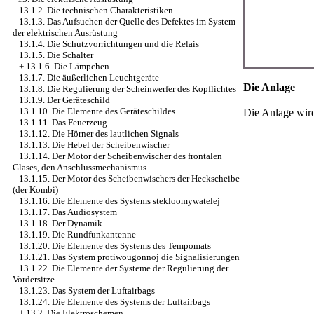
13.1.2. Die technischen Charakteristiken
13.1.3. Das Aufsuchen der Quelle des Defektes im System
der elektrischen Ausrüstung
13.1.4. Die Schutzvorrichtungen und die Relais
13.1.5. Die Schalter
+
13.1.6. Die Lämpchen
13.1.7. Die äußerlichen Leuchtgeräte
Die Anlage
13.1.8. Die Regulierung der Scheinwerfer des Kopflichtes
13.1.9. Der Geräteschild
13.1.10. Die Elemente des Geräteschildes
Die Anlage wir
13.1.11. Das Feuerzeug
13.1.12. Die Hörner des lautlichen Signals
13.1.13. Die Hebel der Scheibenwischer
13.1.14. Der Motor der Scheibenwischer des frontalen
Glases, den Anschlussmechanismus
13.1.15. Der Motor des Scheibenwischers der Heckscheibe
(der Kombi)
13.1.16. Die Elemente des Systems stekloomywatelej
13.1.17. Das Audiosystem
13.1.18. Der Dynamik
13.1.19. Die Rundfunkantenne
13.1.20. Die Elemente des Systems des Tempomats
13.1.21. Das System protiwougonnoj die Signalisierungen
13.1.22. Die Elemente der Systeme der Regulierung der
Vordersitze
13.1.23. Das System der Luftairbags
13.1.24. Die Elemente des Systems der Luftairbags
+
13.2. Die Elektroschemen