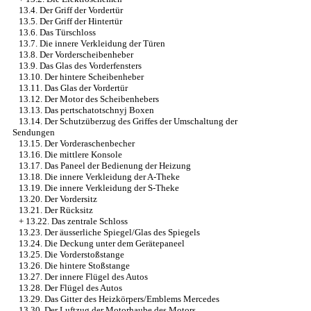
13.4. Der Griff der Vordertür
13.5. Der Griff der Hintertür
13.6. Das Türschloss
13.7. Die innere Verkleidung der Türen
13.8. Der Vorderscheibenheber
13.9. Das Glas des Vorderfensters
13.10. Der hintere Scheibenheber
13.11. Das Glas der Vordertür
13.12. Der Motor des Scheibenhebers
13.13. Das pertschatotschnyj Boxen
13.14. Der Schutzüberzug des Griffes der Umschaltung der
Sendungen
13.15. Der Vorderaschenbecher
13.16. Die mittlere Konsole
13.17. Das Paneel der Bedienung der Heizung
13.18. Die innere Verkleidung der A-Theke
13.19. Die innere Verkleidung der S-Theke
13.20. Der Vordersitz
13.21. Der Rücksitz
+
13.22. Das zentrale Schloss
13.23. Der äusserliche Spiegel/Glas des Spiegels
13.24. Die Deckung unter dem Gerätepaneel
13.25. Die Vorderstoßstange
13.26. Die hintere Stoßstange
13.27. Der innere Flügel des Autos
13.28. Der Flügel des Autos
13.29. Das Gitter des Heizkörpers/Emblems Mercedes
13.30. Der Luftzug der Motorhaube des Motors