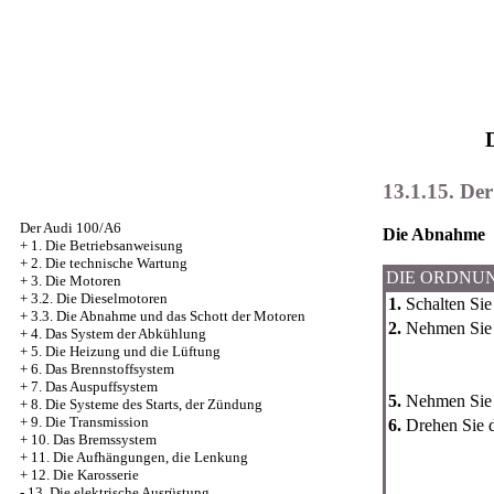
13.1.15. De
Der Audi 100/A6
Die Abnahme
+
1. Die Betriebsanweisung
+
2. Die technische Wartung
DIE ORDNU
+
3. Die Motoren
+
3.2. Die Dieselmotoren
1.
Schalten Sie
+
3.3. Die Abnahme und das Schott der Motoren
2.
Nehmen Sie 
+
4. Das System der Abkühlung
+
5. Die Heizung und die Lüftung
+
6. Das Brennstoffsystem
+
7. Das Auspuffsystem
5.
Nehmen Sie d
+
8. Die Systeme des Starts, der Zündung
+
9. Die Transmission
6.
Drehen Sie d
+
10. Das Bremssystem
+
11. Die Aufhängungen, die Lenkung
+
12. Die Karosserie
-
13. Die elektrische Ausrüstung