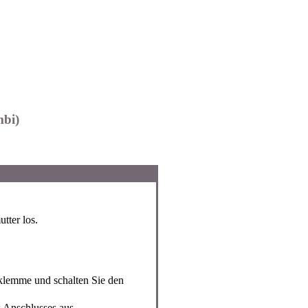
mbi)
tter los.
klemme und schalten Sie den
 Anschlusses aus.