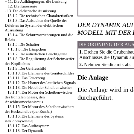
+
11. Die Aufhängungen, die Lenkung
+
12. Die Karosserie
-
13. Die elektrische Ausrüstung
13.1.2. Die technischen Charakteristiken
13.1.3. Das Aufsuchen der Quelle des
DER DYNAMIK AUF
Defektes im System der elektrischen
Ausrüstung
MODELL MIT DER 
13.1.4. Die Schutzvorrichtungen und die
Relais
DIE ORDNUNG DER AU
13.1.5. Die Schalter
+
13.1.6. Die Lämpchen
1.
Drehen Sie die Grubenbaus
13.1.7. Die äußerlichen Leuchtgeräte
Anschlusses die Dynamik au
13.1.8. Die Regulierung der Scheinwerfer
des Kopflichtes
2.
Nehmen Sie dinamik ab.
13.1.9. Der Geräteschild
13.1.10. Die Elemente des Geräteschildes
Die Anlage
13.1.11. Das Feuerzeug
13.1.12. Die Hörner des lautlichen Signals
13.1.13. Die Hebel der Scheibenwischer
Die Anlage wird in 
13.1.14. Der Motor der Scheibenwischer
durchgeführt.
des frontalen Glases, den
Anschlussmechanismus
13.1.15. Der Motor des Scheibenwischers
der Heckscheibe (der Kombi)
13.1.16. Die Elemente des Systems
stekloomywatelej
13.1.17. Das Audiosystem
13.1.18. Der Dynamik