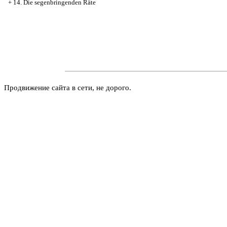
+
14. Die segenbringenden Räte
Продвижение сайта в сети, не дорого.