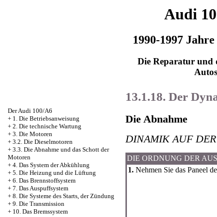
Audi 1
1990-1997 Jahre
Die Reparatur und d
Auto
13.1.18. Der Dyn
Der Audi 100/A6
Die Abnahme
+
1. Die Betriebsanweisung
+
2. Die technische Wartung
+
3. Die Motoren
DINAMIK AUF DER
+
3.2. Die Dieselmotoren
+
3.3. Die Abnahme und das Schott der
Motoren
DIE ORDNUNG DER AU
+
4. Das System der Abkühlung
1.
Nehmen Sie das Paneel der
+
5. Die Heizung und die Lüftung
+
6. Das Brennstoffsystem
+
7. Das Auspuffsystem
+
8. Die Systeme des Starts, der Zündung
+
9. Die Transmission
+
10. Das Bremssystem