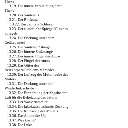
Theke
13.19. Die innere Verkleidung der S-
Theke
13.20. Der Vordersitz
13.21. Der Rücksitz
+
13.22. Das zentrale Schloss
13.23. Der äusserliche Spiegel/Glas des
Spiegels
13.24. Die Deckung unter dem
Gerätepaneel
13.25. Die Vorderstoßstange
13.26. Die hintere Stoßstange
13.27. Der innere Flügel des Autos
13.28. Der Flügel des Autos
13.29. Das Gitter des
Heizkörpers/Emblems Mercedes
13.30. Der Luftzug der Motorhaube des
Motors
13.31. Die Deckung unter der
Windschutzscheibe
13.32. Die Einrichtung der Abgabe der
Luft für die Beheizung des Salons
13.33. Der Wassersammler
13.34. Die lakokrassotschnoje Deckung
13.35. Die Korrosion des Metalls
13.36. Das Automake-Up
13.37. Was knarrt?
13.38. Die Luke