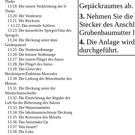
Theke
Gepäckraumes ab.
13.19. Die innere Verkleidung der S-
Theke
3.
Nehmen Sie die 
13.20. Der Vordersitz
13.21. Der Rücksitz
Stecker des Anschl
+
13.22. Das zentrale Schloss
13.23. Der äusserliche Spiegel/Glas des
Grubenbaumutter l
Spiegels
13.24. Die Deckung unter dem
4.
Die Anlage wir
Gerätepaneel
durchgeführt.
13.25. Die Vorderstoßstange
13.26. Die hintere Stoßstange
13.27. Der innere Flügel des Autos
13.28. Der Flügel des Autos
13.29. Das Gitter des
Heizkörpers/Emblems Mercedes
13.30. Der Luftzug der Motorhaube des
Motors
13.31. Die Deckung unter der
Windschutzscheibe
13.32. Die Einrichtung der Abgabe der
Luft für die Beheizung des Salons
13.33. Der Wassersammler
13.34. Die lakokrassotschnoje Deckung
13.35. Die Korrosion des Metalls
13.36. Das Automake-Up
13.37. Was knarrt?
13.38. Die Luke