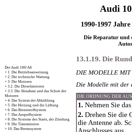
Audi 1
1990-1997 Jahre
Die Reparatur und d
Auto
13.1.19. Die Run
Der Audi 100/A6
DIE MODELLE MIT 
+
1. Die Betriebsanweisung
+
2. Die technische Wartung
+
3. Die Motoren
Die Modelle mit der 
+
3.2. Die Dieselmotoren
+
3.3. Die Abnahme und das Schott der
Motoren
DIE ORDNUNG DER AU
+
4. Das System der Abkühlung
1.
Nehmen Sie das 
+
5. Die Heizung und die Lüftung
+
6. Das Brennstoffsystem
2.
Drehen Sie die 
+
7. Das Auspuffsystem
+
8. Die Systeme des Starts, der Zündung
die Antenne ab. Sc
+
9. Die Transmission
+
10. Das Bremssystem
Anschlusses aus.