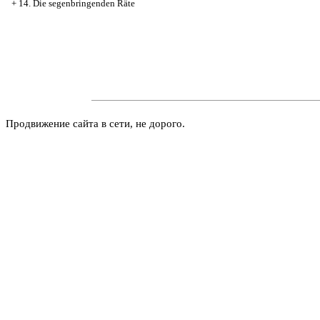
+
14. Die segenbringenden Räte
Продвижение сайта в сети, не дорого.