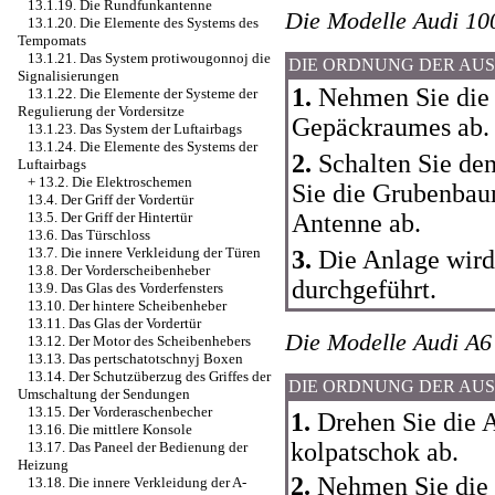
13.1.19. Die Rundfunkantenne
Die Modelle Audi 10
13.1.20. Die Elemente des Systems des
Tempomats
13.1.21. Das System protiwougonnoj die
DIE ORDNUNG DER AU
Signalisierungen
1.
Nehmen Sie die 
13.1.22. Die Elemente der Systeme der
Regulierung der Vordersitze
Gepäckraumes ab.
13.1.23. Das System der Luftairbags
13.1.24. Die Elemente des Systems der
2.
Schalten Sie den
Luftairbags
+
13.2. Die Elektroschemen
Sie die Grubenbau
13.4. Der Griff der Vordertür
Antenne ab.
13.5. Der Griff der Hintertür
13.6. Das Türschloss
13.7. Die innere Verkleidung der Türen
3.
Die Anlage wird
13.8. Der Vorderscheibenheber
durchgeführt.
13.9. Das Glas des Vorderfensters
13.10. Der hintere Scheibenheber
13.11. Das Glas der Vordertür
Die Modelle Audi A6
13.12. Der Motor des Scheibenhebers
13.13. Das pertschatotschnyj Boxen
13.14. Der Schutzüberzug des Griffes der
DIE ORDNUNG DER AU
Umschaltung der Sendungen
13.15. Der Vorderaschenbecher
1.
Drehen Sie die 
13.16. Die mittlere Konsole
kolpatschok ab.
13.17. Das Paneel der Bedienung der
Heizung
2.
Nehmen Sie die 
13.18. Die innere Verkleidung der A-