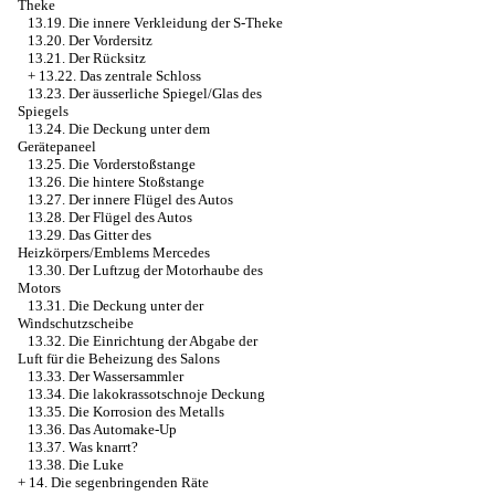
Theke
13.19. Die innere Verkleidung der S-Theke
13.20. Der Vordersitz
13.21. Der Rücksitz
+
13.22. Das zentrale Schloss
13.23. Der äusserliche Spiegel/Glas des
Spiegels
13.24. Die Deckung unter dem
Gerätepaneel
13.25. Die Vorderstoßstange
13.26. Die hintere Stoßstange
13.27. Der innere Flügel des Autos
13.28. Der Flügel des Autos
13.29. Das Gitter des
Heizkörpers/Emblems Mercedes
13.30. Der Luftzug der Motorhaube des
Motors
13.31. Die Deckung unter der
Windschutzscheibe
13.32. Die Einrichtung der Abgabe der
Luft für die Beheizung des Salons
13.33. Der Wassersammler
13.34. Die lakokrassotschnoje Deckung
13.35. Die Korrosion des Metalls
13.36. Das Automake-Up
13.37. Was knarrt?
13.38. Die Luke
+
14. Die segenbringenden Räte