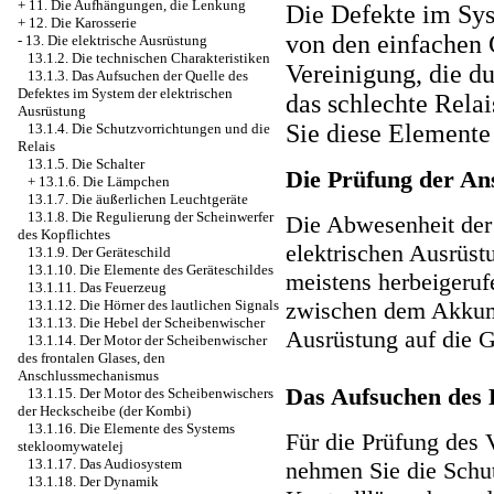
+
11. Die Aufhängungen, die Lenkung
Die Defekte im Sys
+
12. Die Karosserie
von den einfachen 
-
13. Die elektrische Ausrüstung
13.1.2. Die technischen Charakteristiken
Vereinigung, die d
13.1.3. Das Aufsuchen der Quelle des
Defektes im System der elektrischen
das schlechte Rela
Ausrüstung
Sie diese Elemente 
13.1.4. Die Schutzvorrichtungen und die
Relais
13.1.5. Die Schalter
Die Prüfung der An
+
13.1.6. Die Lämpchen
13.1.7. Die äußerlichen Leuchtgeräte
13.1.8. Die Regulierung der Scheinwerfer
Die Abwesenheit der
des Kopflichtes
elektrischen Ausrüst
13.1.9. Der Geräteschild
13.1.10. Die Elemente des Geräteschildes
meistens herbeigeruf
13.1.11. Das Feuerzeug
zwischen dem Akkumu
13.1.12. Die Hörner des lautlichen Signals
13.1.13. Die Hebel der Scheibenwischer
Ausrüstung auf die G
13.1.14. Der Motor der Scheibenwischer
des frontalen Glases, den
Anschlussmechanismus
Das Aufsuchen des 
13.1.15. Der Motor des Scheibenwischers
der Heckscheibe (der Kombi)
13.1.16. Die Elemente des Systems
Für die Prüfung des 
stekloomywatelej
13.1.17. Das Audiosystem
nehmen Sie die Schut
13.1.18. Der Dynamik