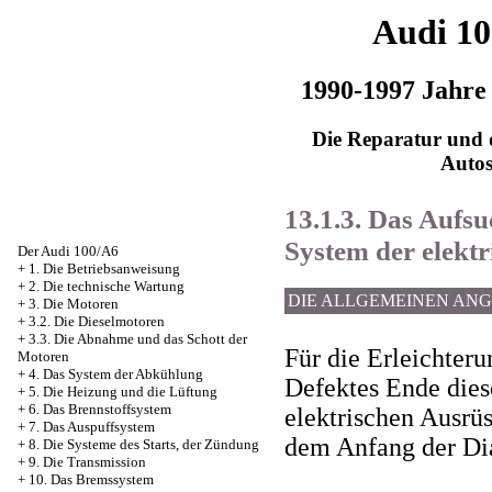
Audi 1
1990-1997 Jahre
Die Reparatur und d
Auto
13.1.3. Das Aufsu
System der elekt
Der Audi 100/A6
+
1. Die Betriebsanweisung
+
2. Die technische Wartung
DIE ALLGEMEINEN AN
+
3. Die Motoren
+
3.2. Die Dieselmotoren
+
3.3. Die Abnahme und das Schott der
Für die Erleichter
Motoren
+
4. Das System der Abkühlung
Defektes Ende dies
+
5. Die Heizung und die Lüftung
+
6. Das Brennstoffsystem
elektrischen Ausrüs
+
7. Das Auspuffsystem
dem Anfang der Di
+
8. Die Systeme des Starts, der Zündung
+
9. Die Transmission
+
10. Das Bremssystem