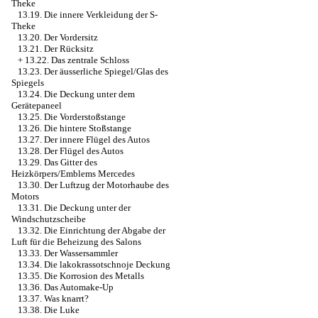
Theke
13.19. Die innere Verkleidung der S-
Theke
13.20. Der Vordersitz
13.21. Der Rücksitz
+
13.22. Das zentrale Schloss
13.23. Der äusserliche Spiegel/Glas des
Spiegels
13.24. Die Deckung unter dem
Gerätepaneel
13.25. Die Vorderstoßstange
13.26. Die hintere Stoßstange
13.27. Der innere Flügel des Autos
13.28. Der Flügel des Autos
13.29. Das Gitter des
Heizkörpers/Emblems Mercedes
13.30. Der Luftzug der Motorhaube des
Motors
13.31. Die Deckung unter der
Windschutzscheibe
13.32. Die Einrichtung der Abgabe der
Luft für die Beheizung des Salons
13.33. Der Wassersammler
13.34. Die lakokrassotschnoje Deckung
13.35. Die Korrosion des Metalls
13.36. Das Automake-Up
13.37. Was knarrt?
13.38. Die Luke