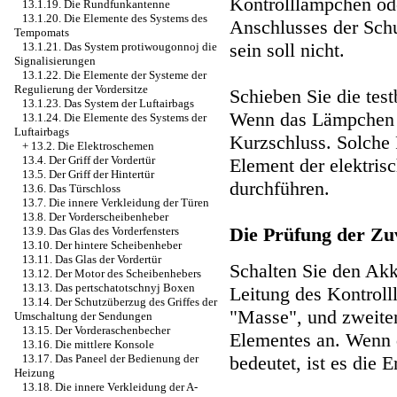
Kontrolllämpchen od
13.1.19. Die Rundfunkantenne
13.1.20. Die Elemente des Systems des
Anschlusses der Sch
Tempomats
sein soll nicht.
13.1.21. Das System protiwougonnoj die
Signalisierungen
13.1.22. Die Elemente der Systeme der
Regulierung der Vordersitze
Schieben Sie die test
13.1.23. Das System der Luftairbags
Wenn das Lämpchen a
13.1.24. Die Elemente des Systems der
Luftairbags
Kurzschluss. Solche
+
13.2. Die Elektroschemen
13.4. Der Griff der Vordertür
Element der elektris
13.5. Der Griff der Hintertür
durchführen.
13.6. Das Türschloss
13.7. Die innere Verkleidung der Türen
13.8. Der Vorderscheibenheber
Die Prüfung der Zu
13.9. Das Glas des Vorderfensters
13.10. Der hintere Scheibenheber
13.11. Das Glas der Vordertür
Schalten Sie den Akk
13.12. Der Motor des Scheibenhebers
13.13. Das pertschatotschnyj Boxen
Leitung des Kontroll
13.14. Der Schutzüberzug des Griffes der
"Masse", und zweiten
Umschaltung der Sendungen
13.15. Der Vorderaschenbecher
Elementes an. Wenn
13.16. Die mittlere Konsole
bedeutet, ist es die 
13.17. Das Paneel der Bedienung der
Heizung
13.18. Die innere Verkleidung der A-