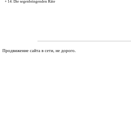
+
14. Die segenbringenden Räte
Продвижение сайта в сети, не дорого.