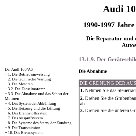
Audi 1
1990-1997 Jahre
Die Reparatur und d
Auto
13.1.9. Der Geräteschil
Der Audi 100/A6
Die Abnahme
+
1. Die Betriebsanweisung
+
2. Die technische Wartung
DIE ORDNUNG DER AU
+
3. Die Motoren
+
3.2. Die Dieselmotoren
1.
Nehmen Sie das Steuerrad
+
3.3. Die Abnahme und das Schott der
2.
Drehen Sie die Grubenbau
Motoren
ab.
+
4. Das System der Abkühlung
+
5. Die Heizung und die Lüftung
3.
Drehen Sie die unteren G
+
6. Das Brennstoffsystem
+
7. Das Auspuffsystem
+
8. Die Systeme des Starts, der Zündung
+
9. Die Transmission
+
10. Das Bremssystem