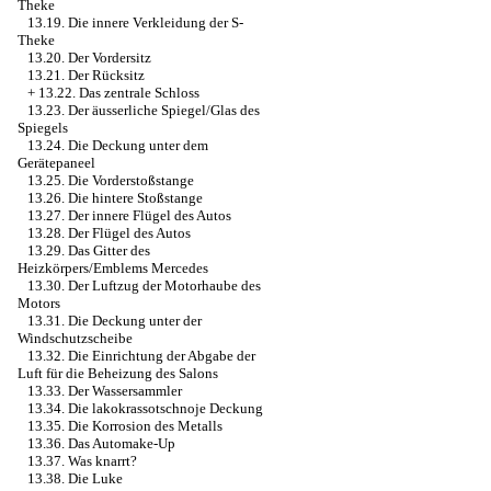
Theke
13.19. Die innere Verkleidung der S-
Theke
13.20. Der Vordersitz
13.21. Der Rücksitz
+
13.22. Das zentrale Schloss
13.23. Der äusserliche Spiegel/Glas des
Spiegels
13.24. Die Deckung unter dem
Gerätepaneel
13.25. Die Vorderstoßstange
13.26. Die hintere Stoßstange
13.27. Der innere Flügel des Autos
13.28. Der Flügel des Autos
13.29. Das Gitter des
Heizkörpers/Emblems Mercedes
13.30. Der Luftzug der Motorhaube des
Motors
13.31. Die Deckung unter der
Windschutzscheibe
13.32. Die Einrichtung der Abgabe der
Luft für die Beheizung des Salons
13.33. Der Wassersammler
13.34. Die lakokrassotschnoje Deckung
13.35. Die Korrosion des Metalls
13.36. Das Automake-Up
13.37. Was knarrt?
13.38. Die Luke