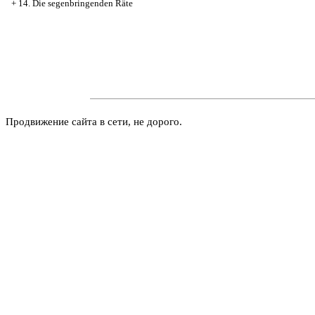
+
14. Die segenbringenden Räte
Продвижение сайта в сети, не дорого.