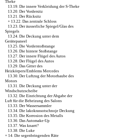
Theke
13.19. Die innere Verkleidung der S-Theke
13.20. Der Vordersitz
13.21. Der Rücksitz
+
13.22. Das zentrale Schloss
13.23. Der äusserliche Spiegel/Glas des
Spiegels
13.24. Die Deckung unter dem
Gerätepaneel
13.25. Die Vorderstoßstange
13.26. Die hintere Stoßstange
13.27. Der innere Flügel des Autos
13.28. Der Flügel des Autos
13.29. Das Gitter des
Heizkörpers/Emblems Mercedes
13.30. Der Luftzug der Motorhaube des
Motors
13.31. Die Deckung unter der
Windschutzscheibe
13.32. Die Einrichtung der Abgabe der
Luft für die Beheizung des Salons
13.33. Der Wassersammler
13.34. Die lakokrassotschnoje Deckung
13.35. Die Korrosion des Metalls
13.36. Das Automake-Up
13.37. Was knarrt?
13.38. Die Luke
+
14. Die segenbringenden Räte