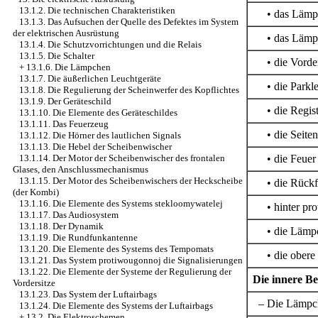
13.1.2. Die technischen Charakteristiken
• das Lämpch
13.1.3. Das Aufsuchen der Quelle des Defektes im System
der elektrischen Ausrüstung
• das Lämpch
13.1.4. Die Schutzvorrichtungen und die Relais
13.1.5. Die Schalter
• die Vorder
+
13.1.6. Die Lämpchen
13.1.7. Die äußerlichen Leuchtgeräte
• die Parkle
13.1.8. Die Regulierung der Scheinwerfer des Kopflichtes
13.1.9. Der Geräteschild
• die Regist
13.1.10. Die Elemente des Geräteschildes
13.1.11. Das Feuerzeug
• die Seiten
13.1.12. Die Hörner des lautlichen Signals
13.1.13. Die Hebel der Scheibenwischer
• die Feuer d
13.1.14. Der Motor der Scheibenwischer des frontalen
Glases, den Anschlussmechanismus
13.1.15. Der Motor des Scheibenwischers der Heckscheibe
• die Rückfa
(der Kombi)
13.1.16. Die Elemente des Systems stekloomywatelej
• hinter prot
13.1.17. Das Audiosystem
13.1.18. Der Dynamik
• die Lämpch
13.1.19. Die Rundfunkantenne
13.1.20. Die Elemente des Systems des Tempomats
• die obere L
13.1.21. Das System protiwougonnoj die Signalisierungen
13.1.22. Die Elemente der Systeme der Regulierung der
Die innere B
Vordersitze
13.1.23. Das System der Luftairbags
– Die Lämpch
13.1.24. Die Elemente des Systems der Luftairbags
+
13.2. Die Elektroschemen