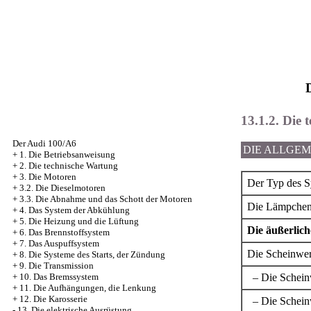
13.1.2. Die 
Der Audi 100/A6
DIE ALLGE
+
1. Die Betriebsanweisung
+
2. Die technische Wartung
+
3. Die Motoren
Der Typ des S
+
3.2. Die Dieselmotoren
+
3.3. Die Abnahme und das Schott der Motoren
Die Lämpche
+
4. Das System der Abkühlung
+
5. Die Heizung und die Lüftung
Die äußerlic
+
6. Das Brennstoffsystem
+
7. Das Auspuffsystem
Die Scheinwer
+
8. Die Systeme des Starts, der Zündung
+
9. Die Transmission
– Die Schein
+
10. Das Bremssystem
+
11. Die Aufhängungen, die Lenkung
+
12. Die Karosserie
– Die Schein
-
13. Die elektrische Ausrüstung