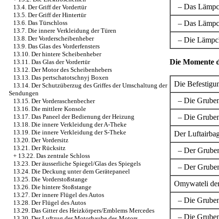
– Das Lämpche
13.4. Der Griff der Vordertür
13.5. Der Griff der Hintertür
– Das Lämpch
13.6. Das Türschloss
13.7. Die innere Verkleidung der Türen
13.8. Der Vorderscheibenheber
– Die Lämpche
13.9. Das Glas des Vorderfensters
13.10. Der hintere Scheibenheber
Die Momente d
13.11. Das Glas der Vordertür
13.12. Der Motor des Scheibenhebers
13.13. Das pertschatotschnyj Boxen
Die Befestigu
13.14. Der Schutzüberzug des Griffes der Umschaltung der
Sendungen
– Die Grubenb
13.15. Der Vorderaschenbecher
13.16. Die mittlere Konsole
– Die Grubenb
13.17. Das Paneel der Bedienung der Heizung
13.18. Die innere Verkleidung der A-Theke
13.19. Die innere Verkleidung der S-Theke
Der Luftairbag
13.20. Der Vordersitz
13.21. Der Rücksitz
– Der Gruben
+
13.22. Das zentrale Schloss
13.23. Der äusserliche Spiegel/Glas des Spiegels
– Der Gruben
13.24. Die Deckung unter dem Gerätepaneel
13.25. Die Vorderstoßstange
Omywateli der
13.26. Die hintere Stoßstange
13.27. Der innere Flügel des Autos
– Die Gruben
13.28. Der Flügel des Autos
13.29. Das Gitter des Heizkörpers/Emblems Mercedes
– Die Gruben
13.30. Der Luftzug der Motorhaube des Motors