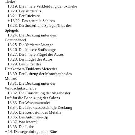
Theke
13.19. Die innere Verkleidung der S-Theke
13.20. Der Vordersitz
13.21. Der Rücksitz
+
13.22. Das zentrale Schloss
13.23. Der äusserliche Spiegel/Glas des
Spiegels
13.24. Die Deckung unter dem
Gerätepaneel
13.25. Die Vorderstoßstange
13.26. Die hintere Stoßstange
13.27. Der innere Flügel des Autos
13.28. Der Flügel des Autos
13.29. Das Gitter des
Heizkörpers/Emblems Mercedes
13.30. Der Luftzug der Motorhaube des
Motors
13.31. Die Deckung unter der
Windschutzscheibe
13.32. Die Einrichtung der Abgabe der
Luft für die Beheizung des Salons
13.33. Der Wassersammler
13.34. Die lakokrassotschnoje Deckung
13.35. Die Korrosion des Metalls
13.36. Das Automake-Up
13.37. Was knarrt?
13.38. Die Luke
+
14. Die segenbringenden Räte