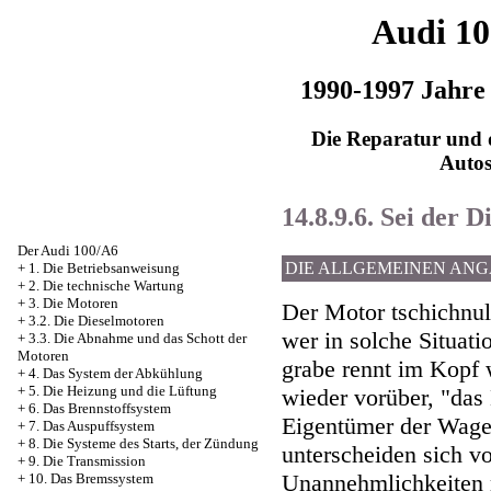
Audi 1
1990-1997 Jahre
Die Reparatur und d
Auto
14.8.9.6. Sei der 
Der Audi 100/A6
DIE ALLGEMEINEN AN
+
1. Die Betriebsanweisung
+
2. Die technische Wartung
+
3. Die Motoren
Der Motor tschichnul
+
3.2. Die Dieselmotoren
wer in solche Situati
+
3.3. Die Abnahme und das Schott der
Motoren
grabe rennt im Kopf
+
4. Das System der Abkühlung
+
5. Die Heizung und die Lüftung
wieder vorüber, "das 
+
6. Das Brennstoffsystem
Eigentümer der Wage
+
7. Das Auspuffsystem
+
8. Die Systeme des Starts, der Zündung
unterscheiden sich vo
+
9. Die Transmission
Unannehmlichkeiten m
+
10. Das Bremssystem