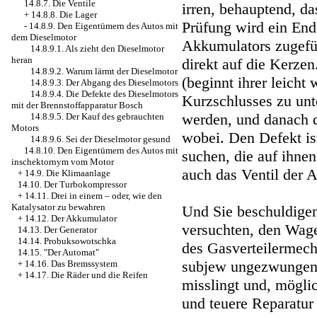
14.8.7. Die Ventile
irren, behauptend, da
+
14.8.8. Die Lager
Prüfung wird ein End
-
14.8.9. Den Eigentümern des Autos mit
dem Dieselmotor
Akkumulators zugefüh
14.8.9.1. Als zieht den Dieselmotor
heran
direkt auf die Kerze
14.8.9.2. Warum lärmt der Dieselmotor
(beginnt ihrer leicht
14.8.9.3. Der Abgang des Dieselmotors
14.8.9.4. Die Defekte des Dieselmotors
Kurzschlusses zu unt
mit der Brennstoffapparatur Bosch
werden, und danach d
14.8.9.5. Der Kauf des gebrauchten
Motors
wobei. Den Defekt ist
14.8.9.6. Sei der Dieselmotor gesund
14.8.10. Den Eigentümern des Autos mit
suchen, die auf ihne
inschektornym vom Motor
auch das Ventil der 
+
14.9. Die Klimaanlage
14.10. Der Turbokompressor
+
14.11. Drei in einem – oder, wie den
Katalysator zu bewahren
Und Sie beschuldigen
+
14.12. Der Akkumulator
versuchten, den Wag
14.13. Der Generator
14.14. Probuksowotschka
des Gasverteilermec
14.15. "Der Automat"
subjew ungezwungen 
+
14.16. Das Bremssystem
+
14.17. Die Räder und die Reifen
misslingt und, mögli
und teuere Reparatur