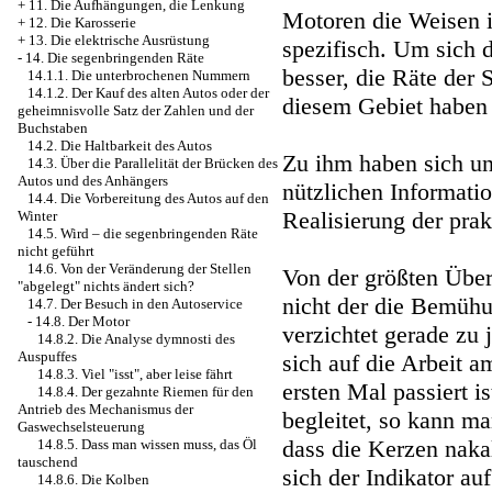
+
11. Die Aufhängungen, die Lenkung
Motoren die Weisen ih
+
12. Die Karosserie
+
13. Die elektrische Ausrüstung
spezifisch. Um sich d
-
14. Die segenbringenden Räte
besser, die Räte der S
14.1.1. Die unterbrochenen Nummern
14.1.2. Der Kauf des alten Autos oder der
diesem Gebiet haben 
geheimnisvolle Satz der Zahlen und der
Buchstaben
14.2. Die Haltbarkeit des Autos
Zu ihm haben sich u
14.3. Über die Parallelität der Brücken des
Autos und des Anhängers
nützlichen Informatio
14.4. Die Vorbereitung des Autos auf den
Realisierung der prak
Winter
14.5. Wird – die segenbringenden Räte
nicht geführt
14.6. Von der Veränderung der Stellen
Von der größten Über
"abgelegt" nichts ändert sich?
nicht der die Bemühu
14.7. Der Besuch in den Autoservice
-
14.8. Der Motor
verzichtet gerade z
14.8.2. Die Analyse dymnosti des
Auspuffes
sich auf die Arbeit 
14.8.3. Viel "isst", aber leise fährt
ersten Mal passiert 
14.8.4. Der gezahnte Riemen für den
Antrieb des Mechanismus der
begleitet, so kann m
Gaswechselsteuerung
dass die Kerzen naka
14.8.5. Dass man wissen muss, das Öl
tauschend
sich der Indikator a
14.8.6. Die Kolben