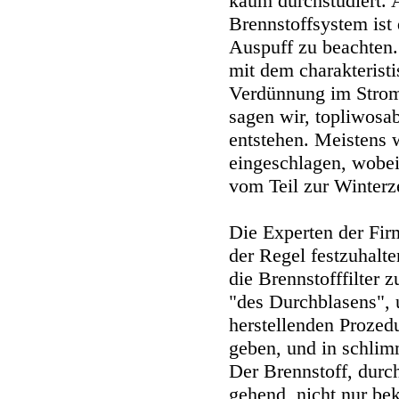
kaum durchstudiert. A
Brennstoffsystem ist
Auspuff zu beachten.
mit dem charakterist
Verdünnung im Strom
sagen wir, topliwosab
entstehen. Meistens w
eingeschlagen, wobei
vom Teil zur Winterze
Die Experten der Fir
der Regel festzuhalt
die Brennstofffilter 
"des Durchblasens", 
herstellenden Prozedu
geben, und in schlim
Der Brennstoff, durch
gehend, nicht nur be